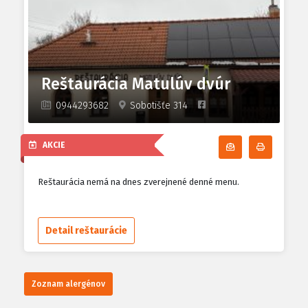
Reštaurácia Matulúv dvúr
0944293682
Sobotišťe 314
AKCIE
Odoberať denn
Tlačiť d
Reštaurácia nemá na dnes zverejnené denné menu.
Detail reštaurácie
Zoznam alergénov