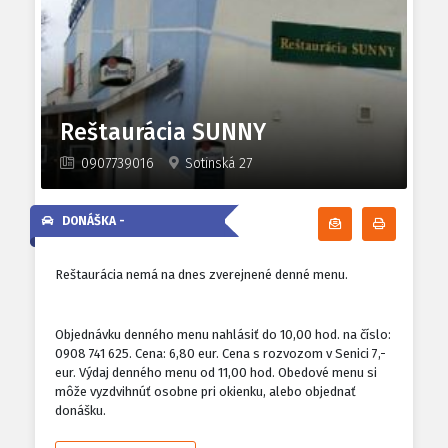
Reštaurácia SUNNY
0907739016
Sotinská 27
DONÁŠKA -
Odoberať denn
Tlačiť d
Reštaurácia nemá na dnes zverejnené denné menu.
Objednávku denného menu nahlásiť do 10,00 hod. na číslo:
0908 741 625. Cena: 6,80 eur. Cena s rozvozom v Senici 7,-
eur. Výdaj denného menu od 11,00 hod. Obedové menu si
môže vyzdvihnúť osobne pri okienku, alebo objednať
donášku.