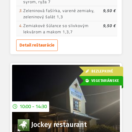
syrom, ryža 7
3.
Zeleninová fašírka, varené zemiaky,
9,50 €
zeleninový šalát 1,3
4.
Zemiakové šúlance so slivkovým
9,50 €
lekvárom a makom 1,3,7
Detail reštaurácie
BEZLEPKOVÉ
VEGETARIÁNSKE
10:00 - 14:30
Jockey restaurant