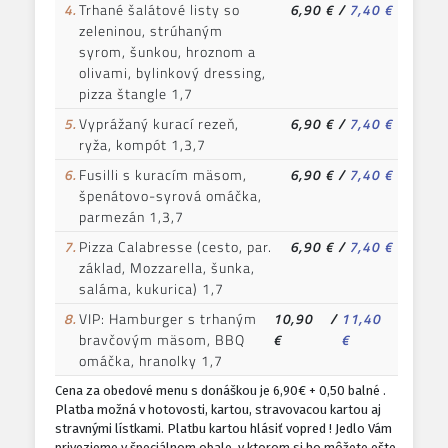
4.
Trhané šalátové listy so
6,90 €
/
7,40 €
zeleninou, strúhaným
syrom, šunkou, hroznom a
olivami, bylinkový dressing,
pizza štangle 1,7
5.
Vyprážaný kurací rezeň,
6,90 €
/
7,40 €
ryža, kompót 1,3,7
6.
Fusilli s kuracím mäsom,
6,90 €
/
7,40 €
špenátovo-syrová omáčka,
parmezán 1,3,7
7.
Pizza Calabresse (cesto, par.
6,90 €
/
7,40 €
základ, Mozzarella, šunka,
saláma, kukurica) 1,7
8.
VIP: Hamburger s trhaným
10,90
/
11,40
bravčovým mäsom, BBQ
€
€
omáčka, hranolky 1,7
Cena za obedové menu s donáškou je 6,90€ + 0,50 balné .
Platba možná v hotovosti, kartou, stravovacou kartou aj
stravnými lístkami. Platbu kartou hlásiť vopred ! Jedlo Vám
privezieme v špeciálnom obale, v ktorom si ho môžete ešte