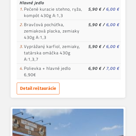
Hlavné jedlo
1.
Pečené kuracie stehno, ryža,
5,90 €
/
6,00 €
kompót 430g A:1,3
2.
Bravčová pochúťka,
5,90 €
/
6,00 €
zemiaková placka, zemiaky
430g A:1,3
3.
Vyprážaný karfiol, zemiaky,
5,90 €
/
6,00 €
tatárska omáčka 430g
A:1,3,7
4.
Polievka + hlavné jedlo
6,90 €
/
7,00 €
6,90€
Detail reštaurácie