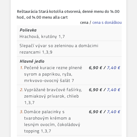
Reštaurácia Stará kotolňa otvorená, denné menu do 14.00
hod., od 14.00 menu alla cart
cena /
cena s donáškou
Polievka
Hrachová, krutóny 1,7
Slepačí vývar so zeleninou a domácimi
rezancami 1,3,9
Hlavné jedlo
1.
Pečené kuracie rezne plnené
6,90 €
/
7,40 €
syrom a paprikou, ryža,
mrkvovo-ovocný šalát 7
2.
Vyprážané bravčové fašírky,
6,90 €
/
7,40 €
zemiakový prívarok, chlieb
1,3,7
3.
Domáce palacinky s
6,90 €
/
7,40 €
tvarohovým krémom a
lesným ovocím, čokoládový
topping 1,3,7