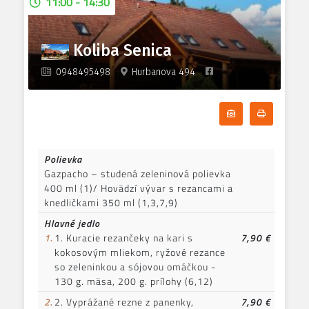
11:00 - 14:30
hranolky tatarská omáčka
1,3,7
9.
400g Cezar šalát s kuracím
6,99 €
/
7,50 €
Koliba Senica
mäsom 3,7
0948495498
Hurbanova 494
Odoberať denn
Tlačiť d
Polievka
Gazpacho – studená zeleninová polievka
400 ml (1)/ Hovädzí vývar s rezancami a
knedličkami 350 ml (1,3,7,9)
Hlavné jedlo
1.
1. Kuracie rezančeky na kari s
7,90 €
kokosovým mliekom, ryžové rezance
so zeleninkou a sójovou omáčkou -
130 g. mäsa, 200 g. prílohy (6,12)
2.
2. Vyprážané rezne z panenky,
7,90 €