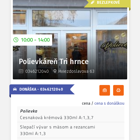
BEZLEPKOVÉ
10:00 - 14:00
Polievkáreň Tri hrnce
0346212040
Hviezdoslavova 63
DONÁŠKA -
0346212040
Odoberať denn
Tlačiť d
cena /
cena s donáškou
Polievka
Cesnaková krémová 330ml A:1,3,7
Slepačí vývar s mäsom a rezancami
330ml A:1,3