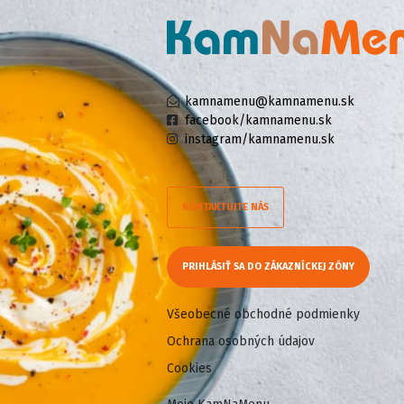
kamnamenu@kamnamenu.sk
facebook/kamnamenu.sk
instagram/kamnamenu.sk
KONTAKTUJTE NÁS
PRIHLÁSIŤ SA DO ZÁKAZNÍCKEJ ZÓNY
Všeobecné obchodné podmienky
Ochrana osobných údajov
Cookies