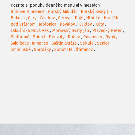
Pozrite si ponuku denného menu aj v mestách:
Bílkove Humence
,
Borský Mikuláš
,
Borský Svätý Jur
,
Buková
,
Čáry
,
Častkov
,
Cerová
,
Dojč
,
Hlboké
,
Hradište
pod Vrátnom
,
Jablonica
,
Koválov
,
Kuklov
,
Kúty
,
Lakšárska Nová Ves
,
Moravský Svätý Ján
,
Plavecký Peter
,
Podbranč
,
Prietrž
,
Prievaly
,
Rohov
,
Rovensko
,
Rybky
,
Šajdíkove Humence
,
Šaštín-Stráže
,
Sekule
,
Senica
,
Smolinské
,
Smrdáky
,
Sobotište
,
Štefanov
.