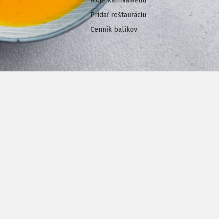
Moje KamNaMenu
Pridať reštauráciu
Cenník balíkov