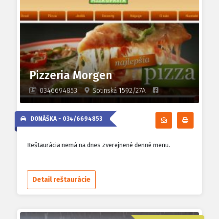
Pizzeria Morgen
0346694853
Sotinská 1592/27A
DONÁŠKA -
034/6694853
Odoberať denn
Tlačiť d
Reštaurácia nemá na dnes zverejnené denné menu.
Detail reštaurácie