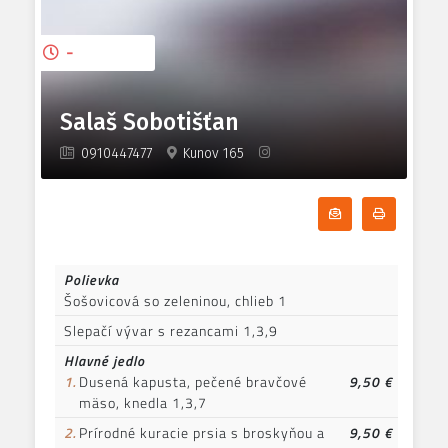
-
Salaš Sobotišťan
0910447477
Kunov 165
Odoberať denn
Tlačiť d
Polievka
Šošovicová so zeleninou, chlieb 1
Slepačí vývar s rezancami 1,3,9
Hlavné jedlo
1.
Dusená kapusta, pečené bravčové
9,50 €
mäso, knedla 1,3,7
2.
Prírodné kuracie prsia s broskyňou a
9,50 €