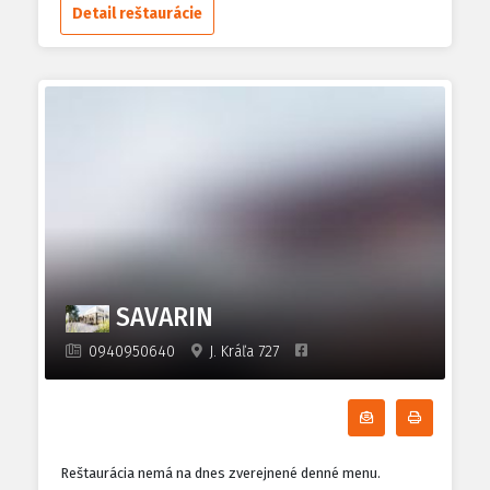
Detail reštaurácie
SAVARIN
0940950640
J. Kráľa 727
Odoberať denn
Tlačiť d
Reštaurácia nemá na dnes zverejnené denné menu.