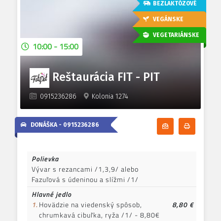
BEZLAKTÓZOVÉ
VEGÁNSKE
VEGETARIÁNSKE
10:00 - 15:00
Reštaurácia FIT - PIT
0915236286
Kolonia 1274
DONÁŠKA -
0915236286
Odoberať denn
Tlačiť d
Polievka
Vývar s rezancami /1,3,9/ alebo
Fazuľová s údeninou a slížmi /1/
Hlavné jedlo
1.
Hovädzie na viedenský spôsob,
8,80 €
chrumkavá cibuľka, ryža /1/ - 8,80€