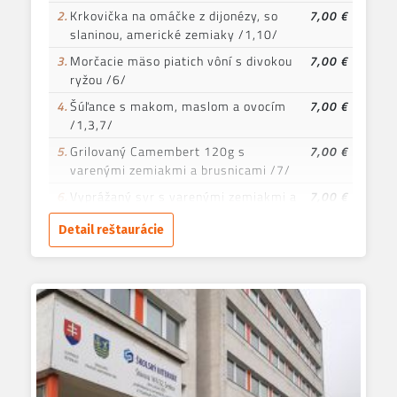
2.
Krkovička na omáčke z dijonézy, so
7,00 €
slaninou, americké zemiaky /1,10/
3.
Morčacie mäso piatich vôní s divokou
7,00 €
ryžou /6/
4.
Šúľance s makom, maslom a ovocím
7,00 €
/1,3,7/
5.
Grilovaný Camembert 120g s
7,00 €
varenými zemiakmi a brusnicami /7/
6.
Vyprážaný syr s varenými zemiakmi a
7,00 €
tatárskou omáčkou /1,3,7/
Detail reštaurácie
7.
Kuracie prsia na bylinkovom masle s
7,00 €
opekanými zemiakmi /7/
8.
Šalát s kuracími nugetkami a
7,00 €
americkým dresingom /1,3,7/
9.
Listový šalát s grilovanou hlivou,
7,00 €
horčicovo-medovým dresingom,
posypaný parmezánom a s opečeným
toastom /1,7,10/