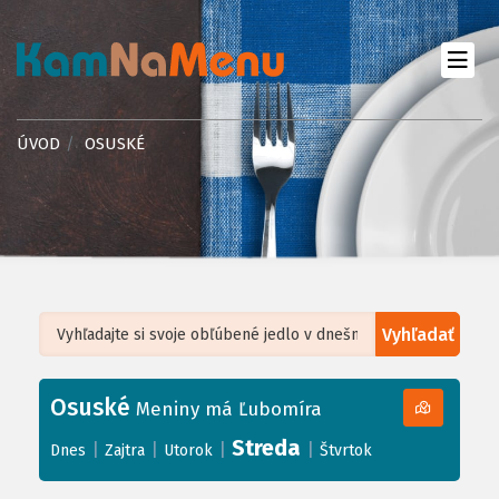
ÚVOD
OSUSKÉ
Vyhľadať
Leaflet
| ©
OpenStreetMap
, Tiles courtesy of
Humanitarian OpenStreetMap
Team
Osuské
+
Meniny má Ľubomíra
−
Streda
|
|
|
|
Dnes
Zajtra
Utorok
Štvrtok