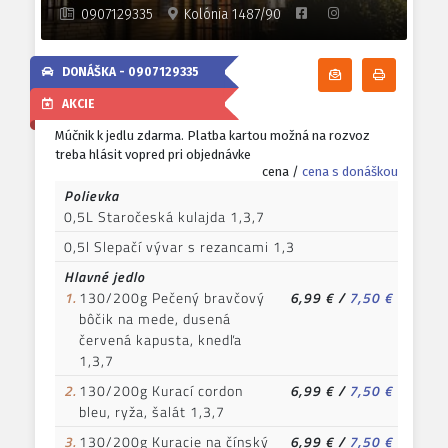
0907129335
Kolónia 1487/90
DONÁŠKA -
0907129335
Odoberať denn
Tlačiť d
AKCIE
Múčnik k jedlu zdarma. Platba kartou možná na rozvoz
treba hlásit vopred pri objednávke
cena /
cena s donáškou
Polievka
0,5L Staročeská kulajda 1,3,7
0,5l Slepačí vývar s rezancami 1,3
Hlavné jedlo
1.
130/200g Pečený bravčový
6,99 €
/
7,50 €
bôčik na mede, dusená
červená kapusta, knedľa
1,3,7
2.
130/200g Kurací cordon
6,99 €
/
7,50 €
bleu, ryža, šalát 1,3,7
3.
130/200g Kuracie na čínský
6,99 €
/
7,50 €