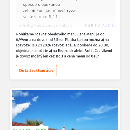
spôsob s opekanou
zeleninkou, jasmínová ryža
so sezamom 6,11
4.
450g Cestovinový šalát s
6,99 €
/
7,50 €
kuracím mäsom a
Ponúkame rozvoz obedového menu.Cena Menu je od
gorgonzolou 1,3,7
6,99eur a na dovoz od 7,5eur Platba kartou možná aj na
rozvoze. OD 2.1.2026 rozvoz jedál aj poobede do 20.00,
5.
130/200g Vyprážaný
6,99 €
/
7,50 €
objednat si možete aj na Bistro.sk alebo Bolt . Cez víkend
bravčový alebo kuraci rezeň
je dovoz možný len cez Bolt a cena menu od 8eur
v panko strúhanke opekané
zemiaky,šalát 1,3,7
Detail reštaurácie
6.
150/200g XXL Kurací alebo
7,99 €
/
8,50 €
bravčový černohor, hranolky,
tatarská omáčka 1,3,7
7.
150/200g Grilovaná
9,99 €
/
10,50 €
bravčová panenka na
fazolových luskách so
slaninkou pečený zemiak
šalát
8.
120/200g Vyprážaný syr
6,99 €
/
7,50 €