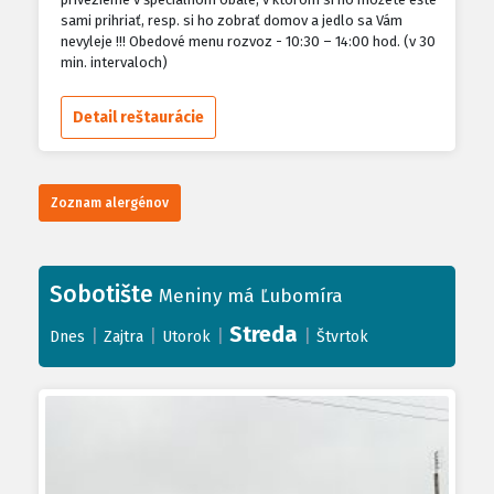
sami prihriať, resp. si ho zobrať domov a jedlo sa Vám
nevyleje !!! Obedové menu rozvoz - 10:30 – 14:00 hod. (v 30
min. intervaloch)
Detail reštaurácie
Zoznam alergénov
Sobotište
Meniny má Ľubomíra
Streda
|
|
|
|
Dnes
Zajtra
Utorok
Štvrtok