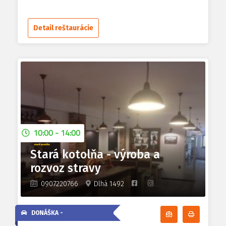
Detail reštaurácie
10:00 - 14:00
Stará kotolňa - výroba a
rozvoz stravy
0907220766
Dlhá 1492
DONÁŠKA -
Odoberať denn
Tlačiť d