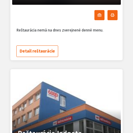
Odoberať denn
Tlačiť d
Reštaurácia nemá na dnes zverejnené denné menu.
Detail reštaurácie