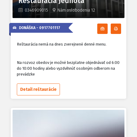
Reštaurácia Jednota
0346909015
Nám.oslobodenia 12
DONÁŠKA -
0917701117
Odoberať denn
Tlačiť d
Reštaurácia nemá na dnes zverejnené denné menu.
Na rozvoz obedov je možné bezplatne objednávať od 6:00
do 10:00 hodiny alebo vyzdvihnúť osobným odberom na
prevádzke
Detail reštaurácie