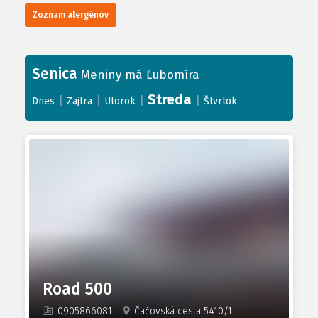
Zoznam alergénov
Senica
Meniny má Ľubomíra
Streda
|
|
|
|
Dnes
Zajtra
Utorok
Štvrtok
Road 500
0905866081
Čáčovská cesta 5410/1