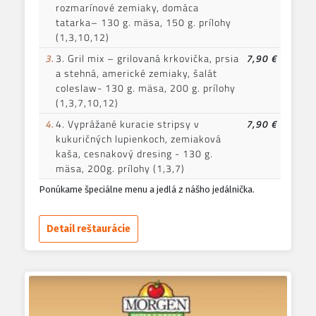
rozmarínové zemiaky, domáca
tatarka– 130 g. mäsa, 150 g. prílohy
(1,3,10,12)
3.
3. Gril mix – grilovaná krkovička, prsia
7,90 €
a stehná, americké zemiaky, šalát
coleslaw- 130 g. mäsa, 200 g. prílohy
(1,3,7,10,12)
4.
4. Vyprážané kuracie stripsy v
7,90 €
kukuričných lupienkoch, zemiaková
kaša, cesnakový dresing - 130 g.
mäsa, 200g. prílohy (1,3,7)
Ponúkame špeciálne menu a jedlá z nášho jedálnička.
Detail reštaurácie