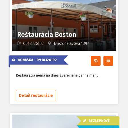
Reštaurácia Boston
0918326192
Hviezdoslavova 1397
DONÁŠKA -
0918326192
Odoberať denn
Tlačiť d
Reštaurácia nemá na dnes zverejnené denné menu.
Detail reštaurácie
BEZLEPKOVÉ