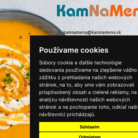
kamnamenu@kamnamenu.sk
facebook/kamnamenu.sk
instagram/kamnamenu.sk
Používame cookies
Súbory cookie a ďalšie technológie
KONTAKTUJTE NÁS
sledovania používame na zlepšenie vášho
zážitku z prehliadania našich webových
stránok, na to, aby sme vám zobrazovali
PRIHLÁSIŤ SA DO ZÁKAZNÍCKEJ ZÓNY
prispôsobený obsah a cielené reklamy, na
analýzu návštevnosti našich webových
Všeobecné obchodné podmienky
stránok a na pochopenie toho, odkiaľ naši
návštevníci prichádzajú.
Ochrana osobných údajov
Cookies
Súhlasím
Moje KamNaMenu
Odmietam