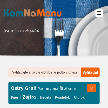
ÚVOD
OSTRÝ GRÚŇ
Vyhľadať
Leaflet
| ©
OpenStreetMap
, Tiles courtesy of
Humanitarian OpenStreetMap
Team
Ostrý Grúň
+
Meniny má Štefánia
−
Zajtra
|
|
|
|
Dnes
Nedeľa
Pondelok
Utorok