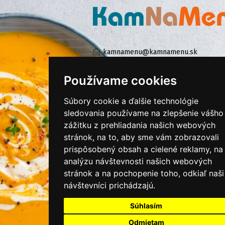
kamnamenu@kamnamenu.sk
facebook/kamnamenu.sk
instagram/kamnamenu.sk
Používame cookies
Súbory cookie a ďalšie technológie
KONTAKTUJTE NÁS
sledovania používame na zlepšenie vášho
zážitku z prehliadania našich webových
stránok, na to, aby sme vám zobrazovali
PRIHLÁSIŤ SA DO ZÁKAZNÍCKEJ ZÓNY
prispôsobený obsah a cielené reklamy, na
analýzu návštevnosti našich webových
Všeobecné obchodné podmienky
stránok a na pochopenie toho, odkiaľ naši
návštevníci prichádzajú.
Ochrana osobných údajov
Cookies
Súhlasím
Moje KamNaMenu
Odmietam