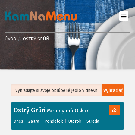
ÚVOD
OSTRÝ GRÚŇ
Vyhľadať
Leaflet
| ©
OpenStreetMap
, Tiles courtesy of
Humanitarian OpenStreetMap
Team
Ostrý Grúň
+
Meniny má Oskar
−
|
|
|
|
Dnes
Zajtra
Pondelok
Utorok
Streda