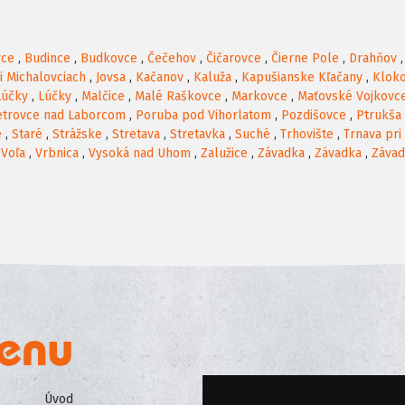
vce
,
Budince
,
Budkovce
,
Čečehov
,
Čičarovce
,
Čierne Pole
,
Drahňov
ri Michalovciach
,
Jovsa
,
Kačanov
,
Kaluža
,
Kapušianske Kľačany
,
Klok
Lúčky
,
Lúčky
,
Malčice
,
Malé Raškovce
,
Markovce
,
Maťovské Vojkovc
etrovce nad Laborcom
,
Poruba pod Vihorlatom
,
Pozdišovce
,
Ptrukša
e
,
Staré
,
Strážske
,
Stretava
,
Stretavka
,
Suché
,
Trhovište
,
Trnava pri
,
Voľa
,
Vrbnica
,
Vysoká nad Uhom
,
Zalužice
,
Závadka
,
Závadka
,
Záva
Úvod
Všeobecné obchodné podmienk