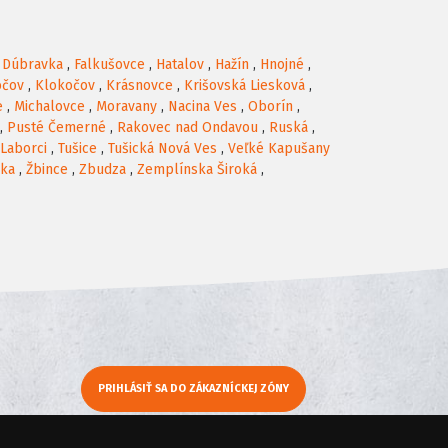
,
Dúbravka
,
Falkušovce
,
Hatalov
,
Hažín
,
Hnojné
,
očov
,
Klokočov
,
Krásnovce
,
Krišovská Liesková
,
e
,
Michalovce
,
Moravany
,
Nacina Ves
,
Oborín
,
,
Pusté Čemerné
,
Rakovec nad Ondavou
,
Ruská
,
 Laborci
,
Tušice
,
Tušická Nová Ves
,
Veľké Kapušany
dka
,
Žbince
,
Zbudza
,
Zemplínska Široká
,
PRIHLÁSIŤ SA DO ZÁKAZNÍCKEJ ZÓNY
y
Moje KamNaMenu