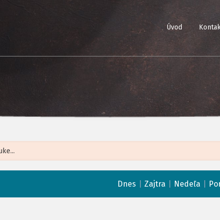
Úvod
Kontak
Leaflet
| ©
Op
|
|
|
Dnes
Zajtra
Nedeľa
Po