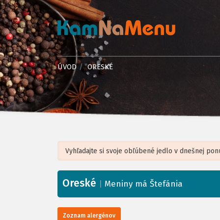
ÚVOD
ORESKÉ
Oreské
+
|
Meniny má Štefánia
−
Zoznam alergénov