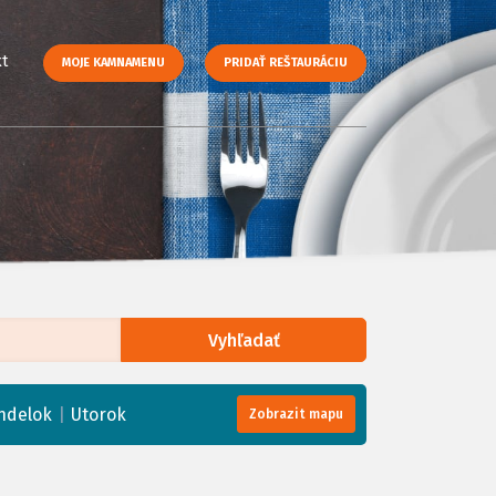
t
MOJE KAMNAMENU
PRIDAŤ REŠTAURÁCIU
Vyhľadať
enStreetMap
, Tiles courtesy of
Humanitarian OpenStreetMap Team
|
ndelok
Utorok
Zobrazit mapu