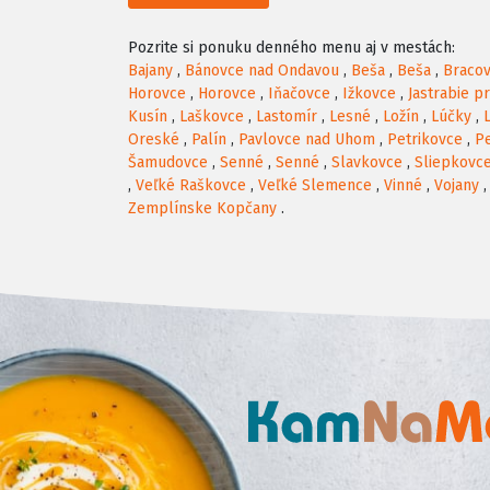
Pozrite si ponuku denného menu aj v mestách:
Bajany
,
Bánovce nad Ondavou
,
Beša
,
Beša
,
Braco
Horovce
,
Horovce
,
Iňačovce
,
Ižkovce
,
Jastrabie p
Kusín
,
Laškovce
,
Lastomír
,
Lesné
,
Ložín
,
Lúčky
,
Oreské
,
Palín
,
Pavlovce nad Uhom
,
Petrikovce
,
P
Šamudovce
,
Senné
,
Senné
,
Slavkovce
,
Sliepkovc
,
Veľké Raškovce
,
Veľké Slemence
,
Vinné
,
Vojany
Zemplínske Kopčany
.