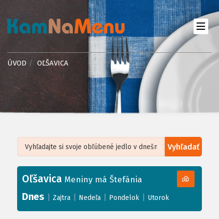
ÚVOD
OĽŠAVICA
Vyhľadať
Leaflet
| ©
OpenStreetMap
, Tiles courtesy of
Humanitarian OpenStreetMap
Team
Oľšavica
+
Meniny má Štefánia
−
Dnes
|
|
|
|
Zajtra
Nedeľa
Pondelok
Utorok