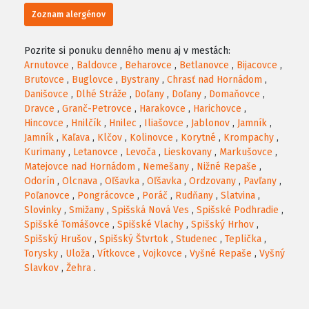
Zoznam alergénov
Pozrite si ponuku denného menu aj v mestách:
Arnutovce
,
Baldovce
,
Beharovce
,
Betlanovce
,
Bijacovce
,
Brutovce
,
Buglovce
,
Bystrany
,
Chrasť nad Hornádom
,
Danišovce
,
Dlhé Stráže
,
Doľany
,
Doľany
,
Domaňovce
,
Dravce
,
Granč-Petrovce
,
Harakovce
,
Harichovce
,
Hincovce
,
Hnilčík
,
Hnilec
,
Iliašovce
,
Jablonov
,
Jamník
,
Jamník
,
Kaľava
,
Klčov
,
Kolinovce
,
Korytné
,
Krompachy
,
Kurimany
,
Letanovce
,
Levoča
,
Lieskovany
,
Markušovce
,
Matejovce nad Hornádom
,
Nemešany
,
Nižné Repaše
,
Odorín
,
Olcnava
,
Oľšavka
,
Oľšavka
,
Ordzovany
,
Pavľany
,
Poľanovce
,
Pongrácovce
,
Poráč
,
Rudňany
,
Slatvina
,
Slovinky
,
Smižany
,
Spišská Nová Ves
,
Spišské Podhradie
,
Spišské Tomášovce
,
Spišské Vlachy
,
Spišský Hrhov
,
Spišský Hrušov
,
Spišský Štvrtok
,
Studenec
,
Teplička
,
Torysky
,
Uloža
,
Vítkovce
,
Vojkovce
,
Vyšné Repaše
,
Vyšný
Slavkov
,
Žehra
.