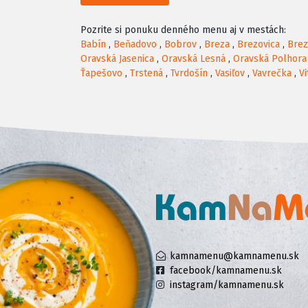
Pozrite si ponuku denného menu aj v mestách:
Babín
,
Beňadovo
,
Bobrov
,
Breza
,
Brezovica
,
Brez
Oravská Jasenica
,
Oravská Lesná
,
Oravská Polhora
Ťapešovo
,
Trstená
,
Tvrdošín
,
Vasiľov
,
Vavrečka
,
V
kamnamenu@kamnamenu.sk
facebook/kamnamenu.sk
instagram/kamnamenu.sk