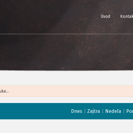
Úvod
Kontak
Leaflet
| ©
Op
|
|
|
Dnes
Zajtra
Nedeľa
Po