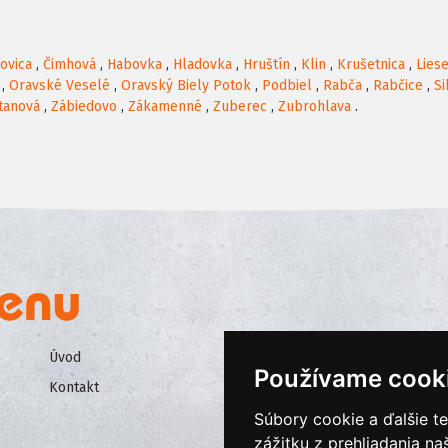
ovica
,
Čimhová
,
Habovka
,
Hladovka
,
Hruštín
,
Klin
,
Krušetnica
,
Lies
,
Oravské Veselé
,
Oravský Biely Potok
,
Podbiel
,
Rabča
,
Rabčice
,
Si
itanová
,
Zábiedovo
,
Zákamenné
,
Zuberec
,
Zubrohlava
.
Úvod
Všeobecné obchodné podmienk
Používame cook
Kontakt
Ochrana osobných údajov
Súbory cookie a ďalšie t
Cookies
zážitku z prehliadania n