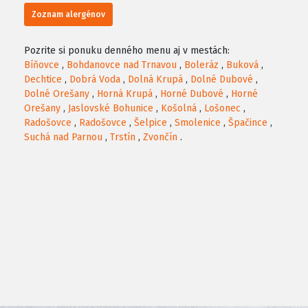
Zoznam alergénov
Pozrite si ponuku denného menu aj v mestách:
Bíňovce
,
Bohdanovce nad Trnavou
,
Boleráz
,
Buková
,
Dechtice
,
Dobrá Voda
,
Dolná Krupá
,
Dolné Dubové
,
Dolné Orešany
,
Horná Krupá
,
Horné Dubové
,
Horné
Orešany
,
Jaslovské Bohunice
,
Košolná
,
Lošonec
,
Radošovce
,
Radošovce
,
Šelpice
,
Smolenice
,
Špačince
,
Suchá nad Parnou
,
Trstín
,
Zvončín
.