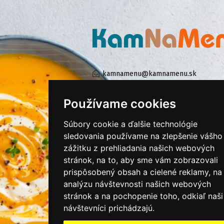
kamnamenu@kamnamenu.sk
facebook/kamnamenu.sk
instagram/kamnamenu.sk
Používame cookies
Súbory cookie a ďalšie technológie
KONTAKTUJTE NÁS
sledovania používame na zlepšenie vášho
zážitku z prehliadania našich webových
stránok, na to, aby sme vám zobrazovali
PRIHLÁSIŤ SA DO ZÁKAZNÍCKEJ ZÓNY
prispôsobený obsah a cielené reklamy, na
analýzu návštevnosti našich webových
Všeobecné obchodné podmienky
stránok a na pochopenie toho, odkiaľ naši
Ochrana osobných údajov
návštevníci prichádzajú.
Cookies