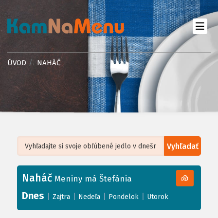
ÚVOD
NAHÁČ
Vyhľadať
Leaflet
| ©
OpenStreetMap
, Tiles courtesy of
Humanitarian OpenStreetMap
Team
Naháč
+
Meniny má Štefánia
−
Dnes
|
|
|
|
Zajtra
Nedeľa
Pondelok
Utorok