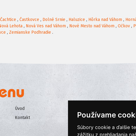
Čachtice
,
Častkovce
,
Dolné Srnie
,
Haluzice
,
Hôrka nad Váhom
,
Horná
Nová Lehota
,
Nová Ves nad Váhom
,
Nové Mesto nad Váhom
,
Očkov
,
P
vce
,
Zemianske Podhradie
.
Úvod
Všeobecné obchodné podmienk
Používame cook
Kontakt
Ochrana osobných údajov
Súbory cookie a ďalšie t
Cookies
zážitku z prehliadania n