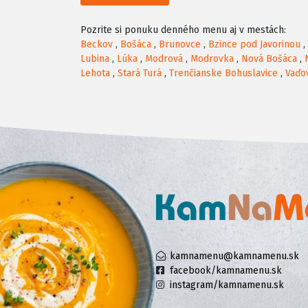
Pozrite si ponuku denného menu aj v mestách:
Beckov
,
Bošáca
,
Brunovce
,
Bzince pod Javorinou
,
Lubina
,
Lúka
,
Modrová
,
Modrovka
,
Nová Bošáca
,
Lehota
,
Stará Turá
,
Trenčianske Bohuslavice
,
Vaďo
kamnamenu@kamnamenu.sk
facebook/kamnamenu.sk
instagram/kamnamenu.sk