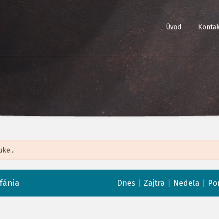
Úvod
Kontak
Leaflet
| ©
Op
fánia
|
|
|
Dnes
Zajtra
Nedeľa
Po