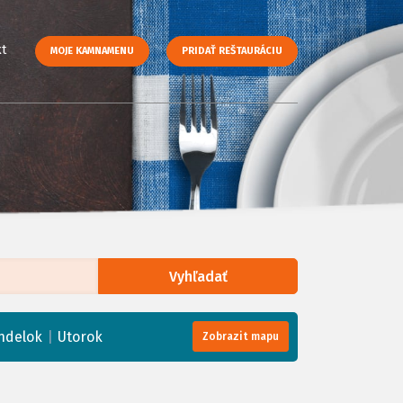
t
MOJE KAMNAMENU
PRIDAŤ REŠTAURÁCIU
Vyhľadať
enStreetMap
, Tiles courtesy of
Humanitarian OpenStreetMap Team
|
ndelok
Utorok
Zobrazit mapu