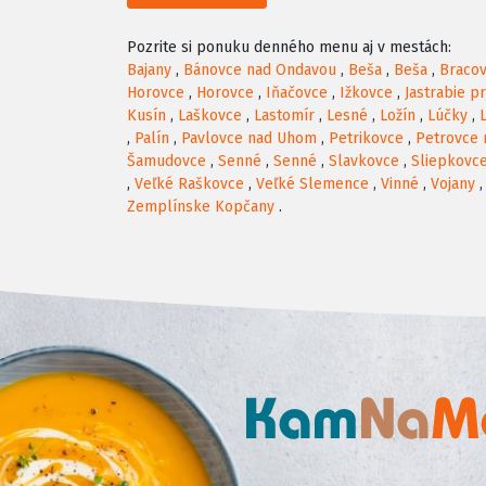
Pozrite si ponuku denného menu aj v mestách:
Bajany
,
Bánovce nad Ondavou
,
Beša
,
Beša
,
Braco
Horovce
,
Horovce
,
Iňačovce
,
Ižkovce
,
Jastrabie p
Kusín
,
Laškovce
,
Lastomír
,
Lesné
,
Ložín
,
Lúčky
,
,
Palín
,
Pavlovce nad Uhom
,
Petrikovce
,
Petrovce
Šamudovce
,
Senné
,
Senné
,
Slavkovce
,
Sliepkovc
,
Veľké Raškovce
,
Veľké Slemence
,
Vinné
,
Vojany
Zemplínske Kopčany
.