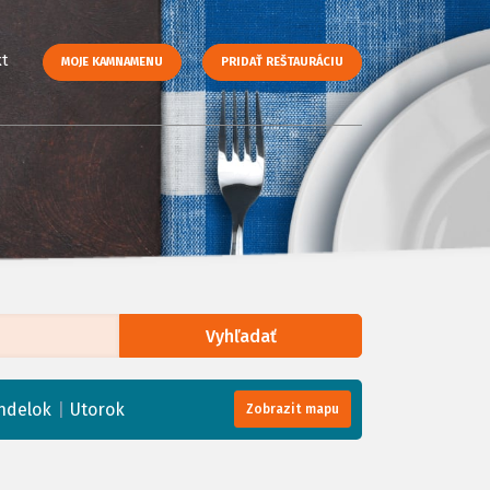
t
MOJE KAMNAMENU
PRIDAŤ REŠTAURÁCIU
Vyhľadať
enStreetMap
, Tiles courtesy of
Humanitarian OpenStreetMap Team
|
ndelok
Utorok
Zobrazit mapu