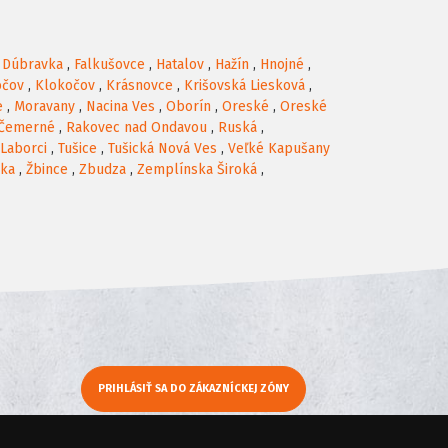
,
Dúbravka
,
Falkušovce
,
Hatalov
,
Hažín
,
Hnojné
,
očov
,
Klokočov
,
Krásnovce
,
Krišovská Liesková
,
e
,
Moravany
,
Nacina Ves
,
Oborín
,
Oreské
,
Oreské
 Čemerné
,
Rakovec nad Ondavou
,
Ruská
,
 Laborci
,
Tušice
,
Tušická Nová Ves
,
Veľké Kapušany
dka
,
Žbince
,
Zbudza
,
Zemplínska Široká
,
PRIHLÁSIŤ SA DO ZÁKAZNÍCKEJ ZÓNY
y
Moje KamNaMenu