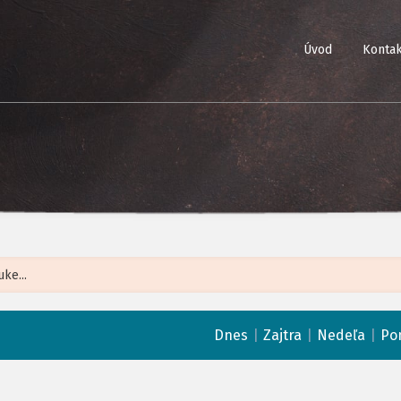
Úvod
Kontak
Leaflet
| ©
Op
|
|
|
Dnes
Zajtra
Nedeľa
Po