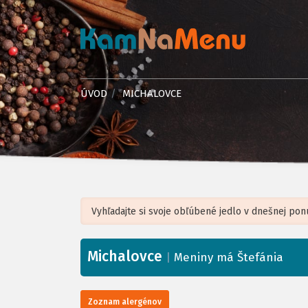
ÚVOD
MICHALOVCE
Michalovce
+
|
Meniny má Štefánia
−
Zoznam alergénov