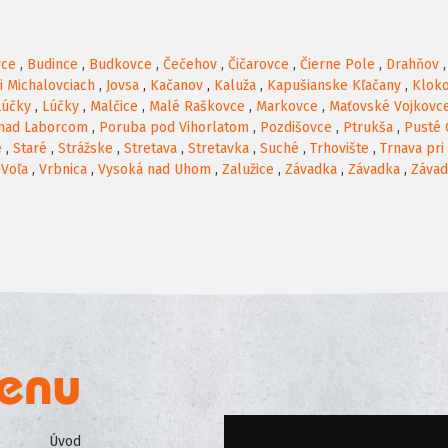
vce
,
Budince
,
Budkovce
,
Čečehov
,
Čičarovce
,
Čierne Pole
,
Drahňov
ri Michalovciach
,
Jovsa
,
Kačanov
,
Kaluža
,
Kapušianske Kľačany
,
Klok
Lúčky
,
Lúčky
,
Malčice
,
Malé Raškovce
,
Markovce
,
Maťovské Vojkovc
 nad Laborcom
,
Poruba pod Vihorlatom
,
Pozdišovce
,
Ptrukša
,
Pusté
e
,
Staré
,
Strážske
,
Stretava
,
Stretavka
,
Suché
,
Trhovište
,
Trnava pri
,
Voľa
,
Vrbnica
,
Vysoká nad Uhom
,
Zalužice
,
Závadka
,
Závadka
,
Záva
Úvod
Všeobecné obchodné podmienk