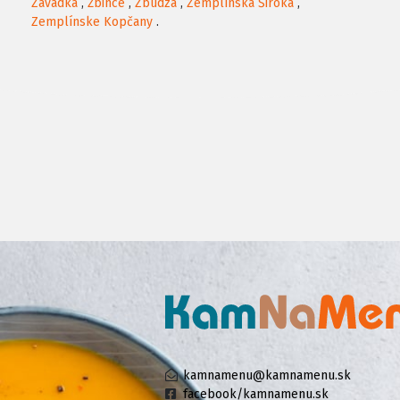
Závadka
,
Žbince
,
Zbudza
,
Zemplínska Široká
,
Zemplínske Kopčany
.
kamnamenu@kamnamenu.sk
facebook/kamnamenu.sk