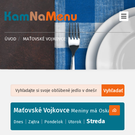
ÚVOD
MAŤOVSKÉ VOJKOVCE
Vyhľadať
Leaflet
| ©
OpenStreetMap
, Tiles courtesy of
Humanitarian OpenStreetMap
Team
Maťovské Vojkovce
+
Meniny má Oskar
−
Streda
|
|
|
|
Dnes
Zajtra
Pondelok
Utorok