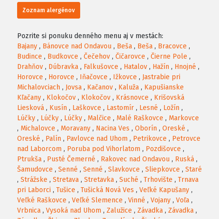
Zoznam alergénov
Pozrite si ponuku denného menu aj v mestách:
Bajany
,
Bánovce nad Ondavou
,
Beša
,
Beša
,
Bracovce
,
Budince
,
Budkovce
,
Čečehov
,
Čičarovce
,
Čierne Pole
,
Drahňov
,
Dúbravka
,
Falkušovce
,
Hatalov
,
Hažín
,
Hnojné
,
Horovce
,
Horovce
,
Iňačovce
,
Ižkovce
,
Jastrabie pri
Michalovciach
,
Jovsa
,
Kačanov
,
Kaluža
,
Kapušianske
Kľačany
,
Klokočov
,
Klokočov
,
Krásnovce
,
Krišovská
Liesková
,
Kusín
,
Laškovce
,
Lastomír
,
Lesné
,
Ložín
,
Lúčky
,
Lúčky
,
Lúčky
,
Malčice
,
Malé Raškovce
,
Markovce
,
Michalovce
,
Moravany
,
Nacina Ves
,
Oborín
,
Oreské
,
Oreské
,
Palín
,
Pavlovce nad Uhom
,
Petrikovce
,
Petrovce
nad Laborcom
,
Poruba pod Vihorlatom
,
Pozdišovce
,
Ptrukša
,
Pusté Čemerné
,
Rakovec nad Ondavou
,
Ruská
,
Šamudovce
,
Senné
,
Senné
,
Slavkovce
,
Sliepkovce
,
Staré
,
Strážske
,
Stretava
,
Stretavka
,
Suché
,
Trhovište
,
Trnava
pri Laborci
,
Tušice
,
Tušická Nová Ves
,
Veľké Kapušany
,
Veľké Raškovce
,
Veľké Slemence
,
Vinné
,
Vojany
,
Voľa
,
Vrbnica
,
Vysoká nad Uhom
,
Zalužice
,
Závadka
,
Závadka
,