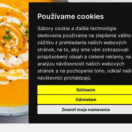
instagram/kamnamenu.sk
Používame cookies
KONTAKTUJTE NÁS
Súbory cookie a ďalšie technológie
sledovania používame na zlepšenie vášho
zážitku z prehliadania našich webových
PRIHLÁSIŤ SA DO ZÁKAZNÍCKEJ ZÓNY
stránok, na to, aby sme vám zobrazovali
prispôsobený obsah a cielené reklamy, na
Všeobecné obchodné podmienky
analýzu návštevnosti našich webových
stránok a na pochopenie toho, odkiaľ naši
Ochrana osobných údajov
návštevníci prichádzajú.
Cookies
Súhlasím
Moje KamNaMenu
Odmietam
Pridať reštauráciu
Cenník balíkov
Zmeniť moje nastavenia