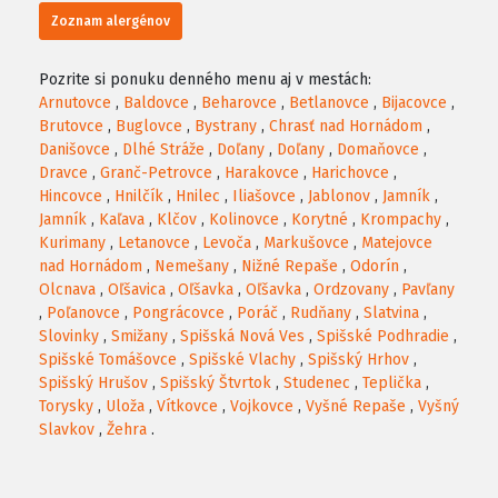
Zoznam alergénov
Pozrite si ponuku denného menu aj v mestách:
Arnutovce
,
Baldovce
,
Beharovce
,
Betlanovce
,
Bijacovce
,
Brutovce
,
Buglovce
,
Bystrany
,
Chrasť nad Hornádom
,
Danišovce
,
Dlhé Stráže
,
Doľany
,
Doľany
,
Domaňovce
,
Dravce
,
Granč-Petrovce
,
Harakovce
,
Harichovce
,
Hincovce
,
Hnilčík
,
Hnilec
,
Iliašovce
,
Jablonov
,
Jamník
,
Jamník
,
Kaľava
,
Klčov
,
Kolinovce
,
Korytné
,
Krompachy
,
Kurimany
,
Letanovce
,
Levoča
,
Markušovce
,
Matejovce
nad Hornádom
,
Nemešany
,
Nižné Repaše
,
Odorín
,
Olcnava
,
Oľšavica
,
Oľšavka
,
Oľšavka
,
Ordzovany
,
Pavľany
,
Poľanovce
,
Pongrácovce
,
Poráč
,
Rudňany
,
Slatvina
,
Slovinky
,
Smižany
,
Spišská Nová Ves
,
Spišské Podhradie
,
Spišské Tomášovce
,
Spišské Vlachy
,
Spišský Hrhov
,
Spišský Hrušov
,
Spišský Štvrtok
,
Studenec
,
Teplička
,
Torysky
,
Uloža
,
Vítkovce
,
Vojkovce
,
Vyšné Repaše
,
Vyšný
Slavkov
,
Žehra
.