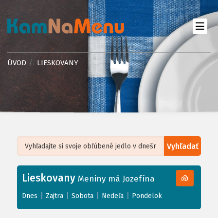
ÚVOD
LIESKOVANY
Vyhľadať
Leaflet
| ©
OpenStreetMap
, Tiles courtesy of
Humanitarian OpenStreetMap
Team
Lieskovany
+
Meniny má Jozefína
−
|
|
|
|
Dnes
Zajtra
Sobota
Nedeľa
Pondelok