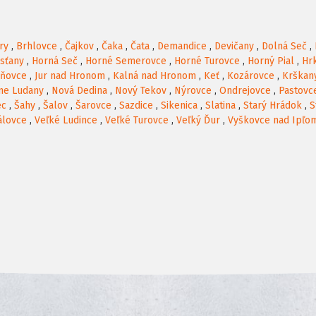
ry
,
Brhlovce
,
Čajkov
,
Čaka
,
Čata
,
Demandice
,
Devičany
,
Dolná Seč
,
rsťany
,
Horná Seč
,
Horné Semerovce
,
Horné Turovce
,
Horný Pial
,
Hr
oňovce
,
Jur nad Hronom
,
Kalná nad Hronom
,
Keť
,
Kozárovce
,
Krškan
ne Ludany
,
Nová Dedina
,
Nový Tekov
,
Nýrovce
,
Ondrejovce
,
Pastovc
ec
,
Šahy
,
Šalov
,
Šarovce
,
Sazdice
,
Sikenica
,
Slatina
,
Starý Hrádok
,
S
álovce
,
Veľké Ludince
,
Veľké Turovce
,
Veľký Ďur
,
Vyškovce nad Ipľo