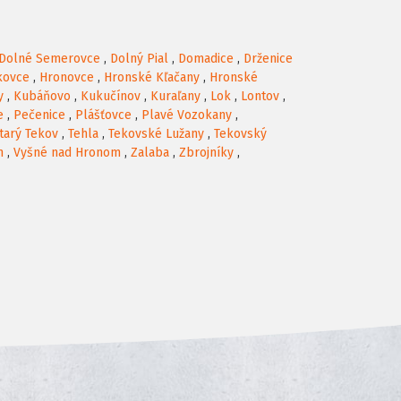
Dolné Semerovce
,
Dolný Pial
,
Domadice
,
Drženice
kovce
,
Hronovce
,
Hronské Kľačany
,
Hronské
y
,
Kubáňovo
,
Kukučínov
,
Kuraľany
,
Lok
,
Lontov
,
e
,
Pečenice
,
Plášťovce
,
Plavé Vozokany
,
tarý Tekov
,
Tehla
,
Tekovské Lužany
,
Tekovský
m
,
Vyšné nad Hronom
,
Zalaba
,
Zbrojníky
,