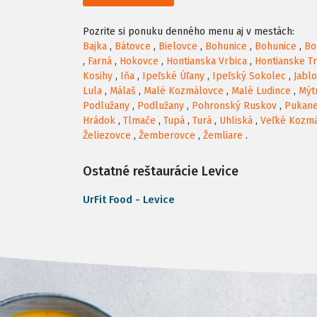
Pozrite si ponuku denného menu aj v mestách:
Bajka
,
Bátovce
,
Bielovce
,
Bohunice
,
Bohunice
,
Bo
,
Farná
,
Hokovce
,
Hontianska Vrbica
,
Hontianske T
Kosihy
,
Iňa
,
Ipeľské Úľany
,
Ipeľský Sokolec
,
Jabl
Lula
,
Málaš
,
Malé Kozmálovce
,
Malé Ludince
,
Mýt
Podlužany
,
Podlužany
,
Pohronský Ruskov
,
Pukan
Hrádok
,
Tlmače
,
Tupá
,
Turá
,
Uhliská
,
Veľké Kozm
Želiezovce
,
Žemberovce
,
Žemliare
.
Ostatné reštaurácie Levice
UrFit Food - Levice