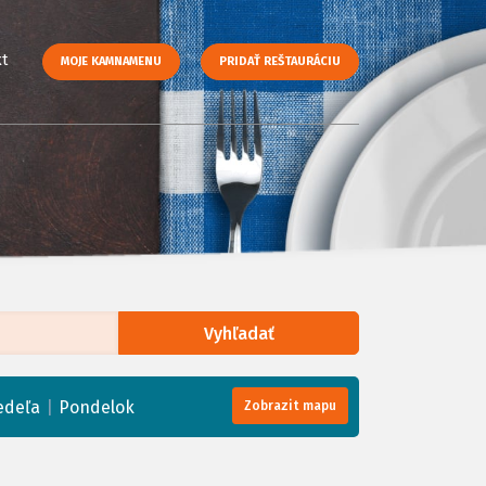
t
MOJE KAMNAMENU
PRIDAŤ REŠTAURÁCIU
Vyhľadať
enStreetMap
, Tiles courtesy of
Humanitarian OpenStreetMap Team
|
edeľa
Pondelok
Zobrazit mapu