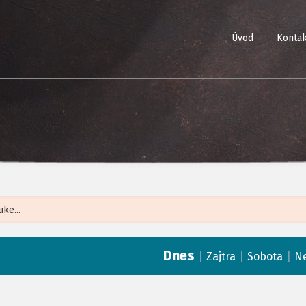
Úvod
Kontak
Leaflet
| ©
Op
Dnes
|
|
|
Zajtra
Sobota
N