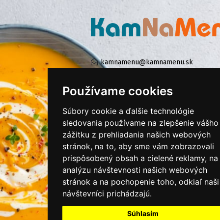
kamnamenu@kamnamenu.sk
facebook/kamnamenu.sk
instagram/kamnamenu.sk
Používame cookies
Súbory cookie a ďalšie technológie
KONTAKTUJTE NÁS
sledovania používame na zlepšenie vášho
zážitku z prehliadania našich webových
stránok, na to, aby sme vám zobrazovali
PRIHLÁSIŤ SA DO ZÁKAZNÍCKEJ ZÓNY
prispôsobený obsah a cielené reklamy, na
analýzu návštevnosti našich webových
Všeobecné obchodné podmienky
stránok a na pochopenie toho, odkiaľ naši
návštevníci prichádzajú.
Ochrana osobných údajov
Cookies
Súhlasím