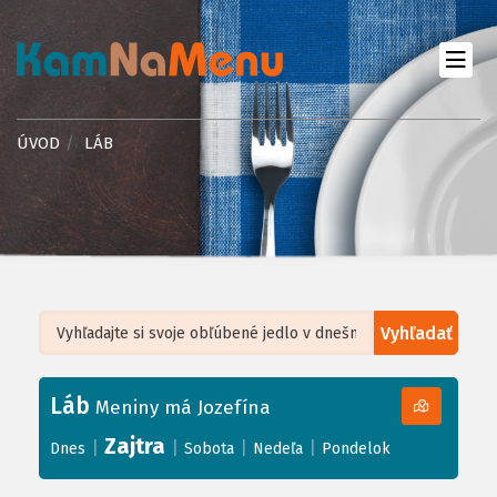
ÚVOD
LÁB
Vyhľadať
Leaflet
| ©
OpenStreetMap
, Tiles courtesy of
Humanitarian OpenStreetMap
Team
Láb
+
Meniny má Jozefína
−
Zajtra
|
|
|
|
Dnes
Sobota
Nedeľa
Pondelok