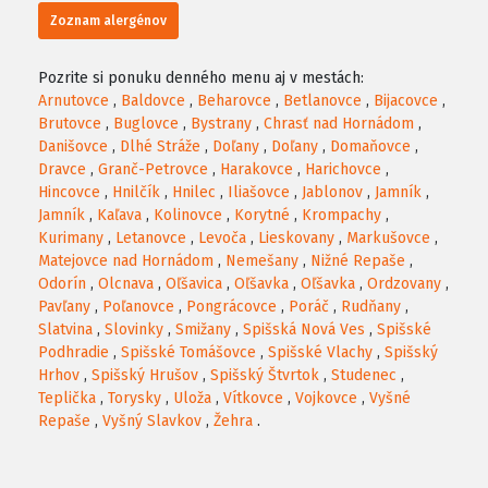
Zoznam alergénov
Pozrite si ponuku denného menu aj v mestách:
Arnutovce
,
Baldovce
,
Beharovce
,
Betlanovce
,
Bijacovce
,
Brutovce
,
Buglovce
,
Bystrany
,
Chrasť nad Hornádom
,
Danišovce
,
Dlhé Stráže
,
Doľany
,
Doľany
,
Domaňovce
,
Dravce
,
Granč-Petrovce
,
Harakovce
,
Harichovce
,
Hincovce
,
Hnilčík
,
Hnilec
,
Iliašovce
,
Jablonov
,
Jamník
,
Jamník
,
Kaľava
,
Kolinovce
,
Korytné
,
Krompachy
,
Kurimany
,
Letanovce
,
Levoča
,
Lieskovany
,
Markušovce
,
Matejovce nad Hornádom
,
Nemešany
,
Nižné Repaše
,
Odorín
,
Olcnava
,
Oľšavica
,
Oľšavka
,
Oľšavka
,
Ordzovany
,
Pavľany
,
Poľanovce
,
Pongrácovce
,
Poráč
,
Rudňany
,
Slatvina
,
Slovinky
,
Smižany
,
Spišská Nová Ves
,
Spišské
Podhradie
,
Spišské Tomášovce
,
Spišské Vlachy
,
Spišský
Hrhov
,
Spišský Hrušov
,
Spišský Štvrtok
,
Studenec
,
Teplička
,
Torysky
,
Uloža
,
Vítkovce
,
Vojkovce
,
Vyšné
Repaše
,
Vyšný Slavkov
,
Žehra
.