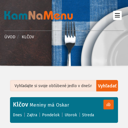
ÚVOD
KLČOV
Vyhľadať
Leaflet
| ©
OpenStreetMap
, Tiles courtesy of
Humanitarian OpenStreetMap
Team
Klčov
+
Meniny má Oskar
−
|
|
|
|
Dnes
Zajtra
Pondelok
Utorok
Streda