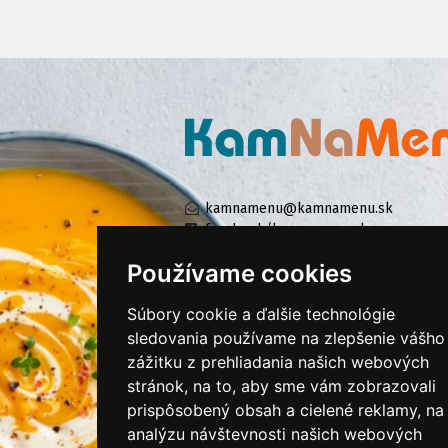
kamnamenu@kamnamenu.sk
facebook/kamnamenu.sk
instagram/kamnamenu.sk
Používame cookies
Súbory cookie a ďalšie technológie
KONTAKTUJTE NÁS
sledovania používame na zlepšenie vášho
zážitku z prehliadania našich webových
stránok, na to, aby sme vám zobrazovali
PRIHLÁSIŤ SA DO ZÁKAZNÍCKEJ ZÓNY
prispôsobený obsah a cielené reklamy, na
analýzu návštevnosti našich webových
Všeobecné obchodné podmienky