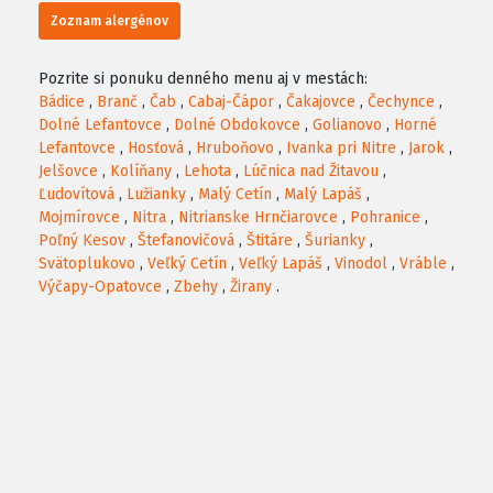
Zoznam alergénov
Pozrite si ponuku denného menu aj v mestách:
Bádice
,
Branč
,
Čab
,
Cabaj-Čápor
,
Čakajovce
,
Čechynce
,
Dolné Lefantovce
,
Dolné Obdokovce
,
Golianovo
,
Horné
Lefantovce
,
Hosťová
,
Hruboňovo
,
Ivanka pri Nitre
,
Jarok
,
Jelšovce
,
Kolíňany
,
Lehota
,
Lúčnica nad Žitavou
,
Ľudovítová
,
Lužianky
,
Malý Cetín
,
Malý Lapáš
,
Mojmírovce
,
Nitra
,
Nitrianske Hrnčiarovce
,
Pohranice
,
Poľný Kesov
,
Štefanovičová
,
Štitáre
,
Šurianky
,
Svätoplukovo
,
Veľký Cetín
,
Veľký Lapáš
,
Vinodol
,
Vráble
,
Výčapy-Opatovce
,
Zbehy
,
Žirany
.