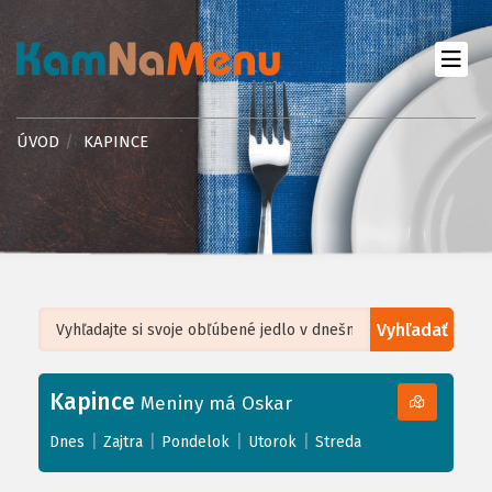
ÚVOD
KAPINCE
Vyhľadať
Leaflet
| ©
OpenStreetMap
, Tiles courtesy of
Humanitarian OpenStreetMap
Team
Kapince
+
Meniny má Oskar
−
|
|
|
|
Dnes
Zajtra
Pondelok
Utorok
Streda