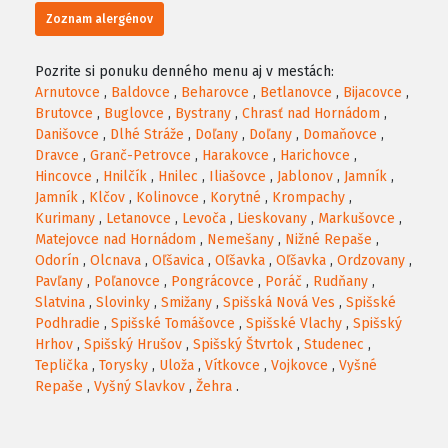
Zoznam alergénov
Pozrite si ponuku denného menu aj v mestách:
Arnutovce
,
Baldovce
,
Beharovce
,
Betlanovce
,
Bijacovce
,
Brutovce
,
Buglovce
,
Bystrany
,
Chrasť nad Hornádom
,
Danišovce
,
Dlhé Stráže
,
Doľany
,
Doľany
,
Domaňovce
,
Dravce
,
Granč-Petrovce
,
Harakovce
,
Harichovce
,
Hincovce
,
Hnilčík
,
Hnilec
,
Iliašovce
,
Jablonov
,
Jamník
,
Jamník
,
Klčov
,
Kolinovce
,
Korytné
,
Krompachy
,
Kurimany
,
Letanovce
,
Levoča
,
Lieskovany
,
Markušovce
,
Matejovce nad Hornádom
,
Nemešany
,
Nižné Repaše
,
Odorín
,
Olcnava
,
Oľšavica
,
Oľšavka
,
Oľšavka
,
Ordzovany
,
Pavľany
,
Poľanovce
,
Pongrácovce
,
Poráč
,
Rudňany
,
Slatvina
,
Slovinky
,
Smižany
,
Spišská Nová Ves
,
Spišské
Podhradie
,
Spišské Tomášovce
,
Spišské Vlachy
,
Spišský
Hrhov
,
Spišský Hrušov
,
Spišský Štvrtok
,
Studenec
,
Teplička
,
Torysky
,
Uloža
,
Vítkovce
,
Vojkovce
,
Vyšné
Repaše
,
Vyšný Slavkov
,
Žehra
.