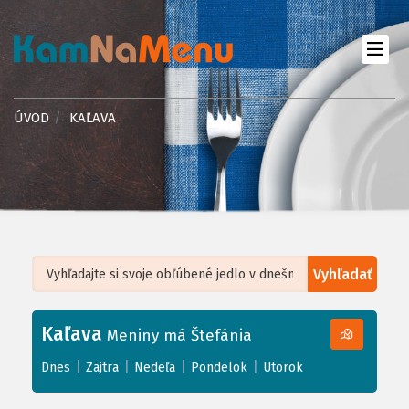
ÚVOD
KAĽAVA
Vyhľadať
Leaflet
| ©
OpenStreetMap
, Tiles courtesy of
Humanitarian OpenStreetMap
Team
Kaľava
+
Meniny má Štefánia
−
|
|
|
|
Dnes
Zajtra
Nedeľa
Pondelok
Utorok