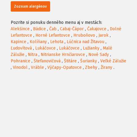
Zoznam alergénov
Pozrite si ponuku denného menu aj v mestách:
Alekšince
,
Bádice
,
Čab
,
Cabaj-Čápor
,
Čakajovce
,
Dolné
Lefantovce
,
Horné Lefantovce
,
Hruboňovo
,
Jarok
,
Kapince
,
Kolíňany
,
Lehota
,
Lúčnica nad Žitavou
,
Ľudovítová
,
Lukáčovce
,
Lukáčovce
,
Lužianky
,
Malé
Zálužie
,
Nitra
,
Nitrianske Hrnčiarovce
,
Nové Sady
,
Pohranice
,
Štefanovičová
,
Štitáre
,
Šurianky
,
Veľké Zálužie
,
Vinodol
,
Vráble
,
Výčapy-Opatovce
,
Zbehy
,
Žirany
.