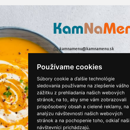
kamnamenu@kamnamenu.sk
facebook/kamnamenu.sk
instagram/kamnamenu.sk
Používame cookies
Súbory cookie a ďalšie technológie
KONTAKTUJTE NÁS
sledovania používame na zlepšenie vášho
zážitku z prehliadania našich webových
stránok, na to, aby sme vám zobrazovali
PRIHLÁSIŤ SA DO ZÁKAZNÍCKEJ ZÓNY
prispôsobený obsah a cielené reklamy, na
analýzu návštevnosti našich webových
Všeobecné obchodné podmienky
stránok a na pochopenie toho, odkiaľ naši
Ochrana osobných údajov
návštevníci prichádzajú.