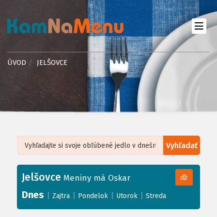
ÚVOD
JELŠOVCE
Vyhľadať
Leaflet
| ©
OpenStreetMap
, Tiles courtesy of
Humanitarian OpenStreetMap
Team
Jelšovce
+
Meniny má Oskar
−
Dnes
|
|
|
|
Zajtra
Pondelok
Utorok
Streda