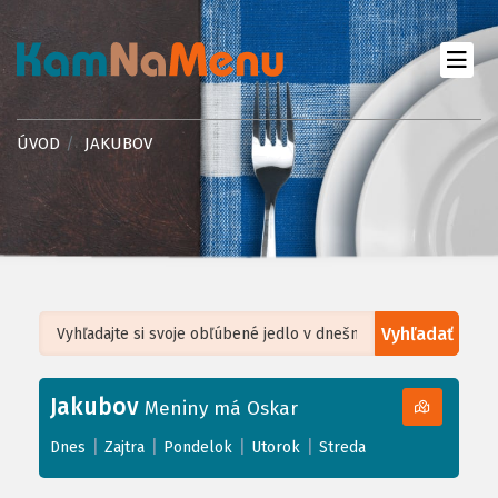
ÚVOD
JAKUBOV
Vyhľadať
Leaflet
| ©
OpenStreetMap
, Tiles courtesy of
Humanitarian OpenStreetMap
Team
Jakubov
+
Meniny má Oskar
−
|
|
|
|
Dnes
Zajtra
Pondelok
Utorok
Streda