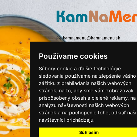
kamnamenu@kamnamenu.sk
facebook/kamnamenu.sk
instagram/kamnamenu.sk
Používame cookies
Súbory cookie a ďalšie technológie
KONTAKTUJTE NÁS
sledovania používame na zlepšenie vášho
zážitku z prehliadania našich webových
stránok, na to, aby sme vám zobrazovali
PRIHLÁSIŤ SA DO ZÁKAZNÍCKEJ ZÓNY
prispôsobený obsah a cielené reklamy, na
analýzu návštevnosti našich webových
Všeobecné obchodné podmienky
stránok a na pochopenie toho, odkiaľ naši
návštevníci prichádzajú.
Ochrana osobných údajov
Cookies
Súhlasím