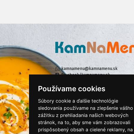
kamnamenu@kamnamenu.sk
facebook/kamnamenu.sk
instagram/kamnamenu.sk
Používame cookies
Súbory cookie a ďalšie technológie
KONTAKTUJTE NÁS
sledovania používame na zlepšenie vášho
zážitku z prehliadania našich webových
stránok, na to, aby sme vám zobrazovali
PRIHLÁSIŤ SA DO ZÁKAZNÍCKEJ ZÓNY
prispôsobený obsah a cielené reklamy, na