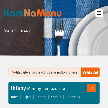
ÚVOD
IHĽANY
Vyhľadať
Leaflet
| ©
OpenStreetMap
, Tiles courtesy of
Humanitarian OpenStreetMap
Team
Ihľany
+
Meniny má Jozefína
−
|
|
|
|
Dnes
Zajtra
Sobota
Nedeľa
Pondelok