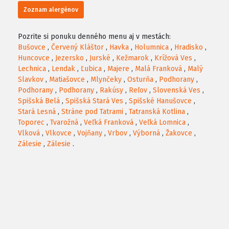
Zoznam alergénov
Pozrite si ponuku denného menu aj v mestách:
Bušovce
,
Červený Kláštor
,
Havka
,
Holumnica
,
Hradisko
,
Huncovce
,
Jezersko
,
Jurské
,
Kežmarok
,
Krížová Ves
,
Lechnica
,
Lendak
,
Ľubica
,
Majere
,
Malá Franková
,
Malý
Slavkov
,
Matiašovce
,
Mlynčeky
,
Osturňa
,
Podhorany
,
Podhorany
,
Podhorany
,
Rakúsy
,
Reľov
,
Slovenská Ves
,
Spišská Belá
,
Spišská Stará Ves
,
Spišské Hanušovce
,
Stará Lesná
,
Stráne pod Tatrami
,
Tatranská Kotlina
,
Toporec
,
Tvarožná
,
Veľká Franková
,
Veľká Lomnica
,
Vlková
,
Vlkovce
,
Vojňany
,
Vrbov
,
Výborná
,
Žakovce
,
Zálesie
,
Zálesie
.