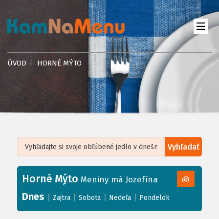
ÚVOD
HORNÉ MÝTO
Vyhľadať
Leaflet
| ©
OpenStreetMap
, Tiles courtesy of
Humanitarian OpenStreetMap
Team
Horné Mýto
+
Meniny má Jozefína
−
Dnes
|
|
|
|
Zajtra
Sobota
Nedeľa
Pondelok