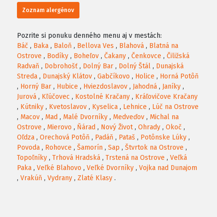
Zoznam alergénov
Pozrite si ponuku denného menu aj v mestách:
Báč
,
Baka
,
Baloň
,
Bellova Ves
,
Blahová
,
Blatná na
Ostrove
,
Bodíky
,
Boheľov
,
Čakany
,
Čenkovce
,
Čiližská
Radvaň
,
Dobrohošť
,
Dolný Bar
,
Dolný Štál
,
Dunajská
Streda
,
Dunajský Klátov
,
Gabčíkovo
,
Holice
,
Horná Potôň
,
Horný Bar
,
Hubice
,
Hviezdoslavov
,
Jahodná
,
Janíky
,
Jurová
,
Kľúčovec
,
Kostolné Kračany
,
Kráľovičove Kračany
,
Kútniky
,
Kvetoslavov
,
Kyselica
,
Lehnice
,
Lúč na Ostrove
,
Macov
,
Mad
,
Malé Dvorníky
,
Medveďov
,
Michal na
Ostrove
,
Mierovo
,
Ňárad
,
Nový Život
,
Ohrady
,
Okoč
,
Oľdza
,
Orechová Potôň
,
Padáň
,
Pataš
,
Potônske Lúky
,
Povoda
,
Rohovce
,
Šamorín
,
Sap
,
Štvrtok na Ostrove
,
Topoľníky
,
Trhová Hradská
,
Trstená na Ostrove
,
Veľká
Paka
,
Veľké Blahovo
,
Veľké Dvorníky
,
Vojka nad Dunajom
,
Vrakúň
,
Vydrany
,
Zlaté Klasy
.