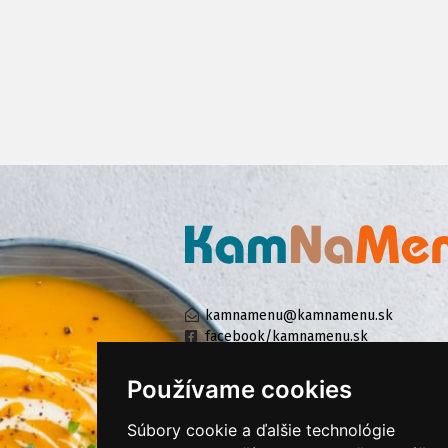
kamnamenu@kamnamenu.sk
facebook/kamnamenu.sk
instagram/kamnamenu.sk
Používame cookies
Súbory cookie a ďalšie technológie
KONTAKTUJTE NÁS