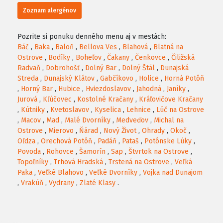
Zoznam alergénov
Pozrite si ponuku denného menu aj v mestách:
Báč
,
Baka
,
Baloň
,
Bellova Ves
,
Blahová
,
Blatná na
Ostrove
,
Bodíky
,
Boheľov
,
Čakany
,
Čenkovce
,
Čiližská
Radvaň
,
Dobrohošť
,
Dolný Bar
,
Dolný Štál
,
Dunajská
Streda
,
Dunajský Klátov
,
Gabčíkovo
,
Holice
,
Horná Potôň
,
Horný Bar
,
Hubice
,
Hviezdoslavov
,
Jahodná
,
Janíky
,
Jurová
,
Kľúčovec
,
Kostolné Kračany
,
Kráľovičove Kračany
,
Kútniky
,
Kvetoslavov
,
Kyselica
,
Lehnice
,
Lúč na Ostrove
,
Macov
,
Mad
,
Malé Dvorníky
,
Medveďov
,
Michal na
Ostrove
,
Mierovo
,
Ňárad
,
Nový Život
,
Ohrady
,
Okoč
,
Oľdza
,
Orechová Potôň
,
Padáň
,
Pataš
,
Potônske Lúky
,
Povoda
,
Rohovce
,
Šamorín
,
Sap
,
Štvrtok na Ostrove
,
Topoľníky
,
Trhová Hradská
,
Trstená na Ostrove
,
Veľká
Paka
,
Veľké Blahovo
,
Veľké Dvorníky
,
Vojka nad Dunajom
,
Vrakúň
,
Vydrany
,
Zlaté Klasy
.