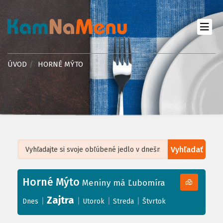
ÚVOD
HORNÉ MÝTO
Vyhľadať
Leaflet
| ©
OpenStreetMap
, Tiles courtesy of
Humanitarian OpenStreetMap
Team
Horné Mýto
+
Meniny má Ľubomíra
−
Zajtra
|
|
|
|
Dnes
Utorok
Streda
Štvrtok