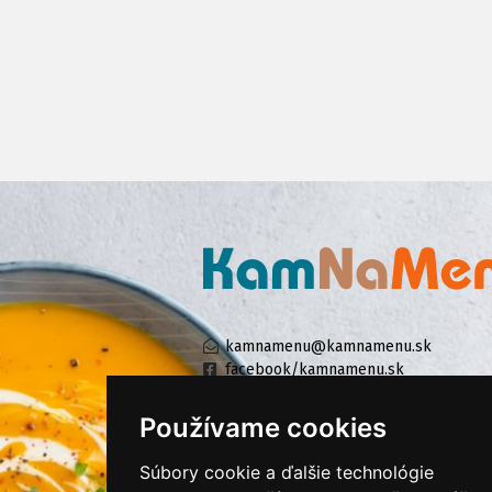
kamnamenu@kamnamenu.sk
facebook/kamnamenu.sk
instagram/kamnamenu.sk
Používame cookies
Súbory cookie a ďalšie technológie
KONTAKTUJTE NÁS