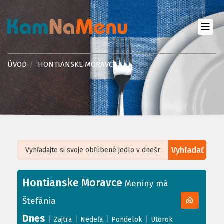
ÚVOD
HONTIANSKE MORAVCE
Vyhľadať
Leaflet
| ©
OpenStreetMap
, Tiles courtesy of
Humanitarian OpenStreetMap
Team
Hontianske Moravce
+
Meniny má
−
Štefánia
Dnes
|
|
|
|
Zajtra
Nedeľa
Pondelok
Utorok