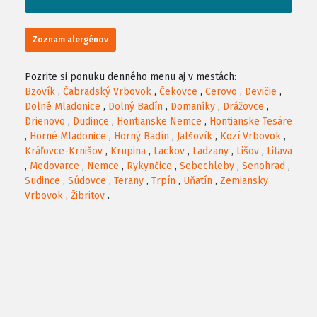
Zoznam alergénov
Pozrite si ponuku denného menu aj v mestách:
Bzovík
,
Čabradský Vrbovok
,
Čekovce
,
Cerovo
,
Devičie
,
Dolné Mladonice
,
Dolný Badín
,
Domaníky
,
Drážovce
,
Drienovo
,
Dudince
,
Hontianske Nemce
,
Hontianske Tesáre
,
Horné Mladonice
,
Horný Badín
,
Jalšovík
,
Kozí Vrbovok
,
Kráľovce-Krnišov
,
Krupina
,
Lackov
,
Ladzany
,
Lišov
,
Litava
,
Medovarce
,
Nemce
,
Rykynčice
,
Sebechleby
,
Senohrad
,
Sudince
,
Súdovce
,
Terany
,
Trpín
,
Uňatín
,
Zemiansky
Vrbovok
,
Žibritov
.