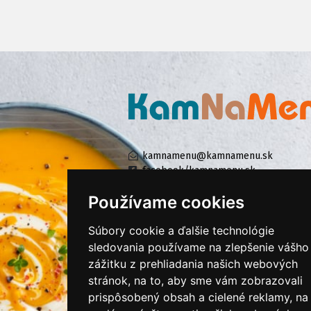
kamnamenu@kamnamenu.sk
facebook/kamnamenu.sk
instagram/kamnamenu.sk
Používame cookies
Súbory cookie a ďalšie technológie
KONTAKTUJTE NÁS
sledovania používame na zlepšenie vášho
zážitku z prehliadania našich webových
stránok, na to, aby sme vám zobrazovali
PRIHLÁSIŤ SA DO ZÁKAZNÍCKEJ ZÓNY
prispôsobený obsah a cielené reklamy, na