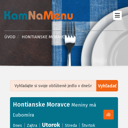
ÚVOD
HONTIANSKE MORAVCE
Vyhľadať
Leaflet
| ©
OpenStreetMap
, Tiles courtesy of
Humanitarian OpenStreetMap
Team
Hontianske Moravce
+
Meniny má
−
Ľubomíra
Utorok
|
|
|
|
Dnes
Zajtra
Streda
Štvrtok