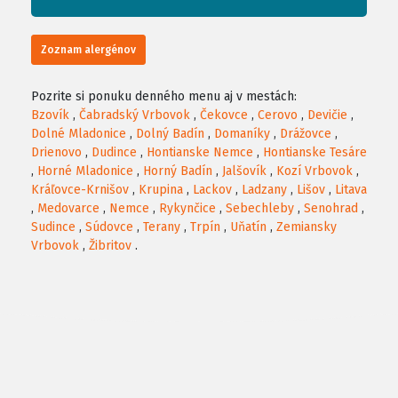
Zoznam alergénov
Pozrite si ponuku denného menu aj v mestách:
Bzovík
,
Čabradský Vrbovok
,
Čekovce
,
Cerovo
,
Devičie
,
Dolné Mladonice
,
Dolný Badín
,
Domaníky
,
Drážovce
,
Drienovo
,
Dudince
,
Hontianske Nemce
,
Hontianske Tesáre
,
Horné Mladonice
,
Horný Badín
,
Jalšovík
,
Kozí Vrbovok
,
Kráľovce-Krnišov
,
Krupina
,
Lackov
,
Ladzany
,
Lišov
,
Litava
,
Medovarce
,
Nemce
,
Rykynčice
,
Sebechleby
,
Senohrad
,
Sudince
,
Súdovce
,
Terany
,
Trpín
,
Uňatín
,
Zemiansky
Vrbovok
,
Žibritov
.