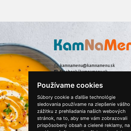
kamnamenu@kamnamenu.sk
facebook/kamnamenu.sk
instagram/kamnamenu.sk
Používame cookies
Súbory cookie a ďalšie technológie
KONTAKTUJTE NÁS
sledovania používame na zlepšenie vášho
zážitku z prehliadania našich webových
stránok, na to, aby sme vám zobrazovali
PRIHLÁSIŤ SA DO ZÁKAZNÍCKEJ ZÓNY
prispôsobený obsah a cielené reklamy, na