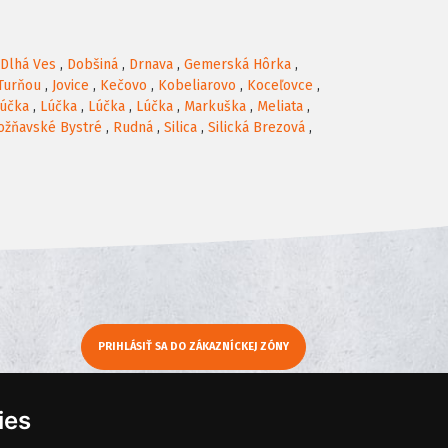
Dlhá Ves
,
Dobšiná
,
Drnava
,
Gemerská Hôrka
,
Turňou
,
Jovice
,
Kečovo
,
Kobeliarovo
,
Koceľovce
,
účka
,
Lúčka
,
Lúčka
,
Lúčka
,
Markuška
,
Meliata
,
ožňavské Bystré
,
Rudná
,
Silica
,
Silická Brezová
,
PRIHLÁSIŤ SA DO ZÁKAZNÍCKEJ ZÓNY
y
Moje KamNaMenu
ies
Pridať reštauráciu