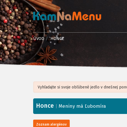
ÚVOD
HONCE
Honce
+
|
Meniny má Ľubomíra
−
Zoznam alergénov