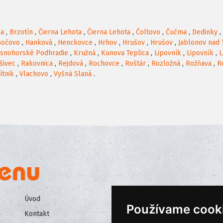
ka
,
Brzotín
,
Čierna Lehota
,
Čierna Lehota
,
Čoltovo
,
Čučma
,
Dedinky
,
Gočovo
,
Hanková
,
Henckovce
,
Hrhov
,
Hrušov
,
Hrušov
,
Jablonov nad 
snohorské Podhradie
,
Kružná
,
Kunova Teplica
,
Lipovník
,
Lipovník
,
L
šivec
,
Rakovnica
,
Rejdová
,
Rochovce
,
Roštár
,
Rozložná
,
Rožňava
,
R
ítnik
,
Vlachovo
,
Vyšná Slaná
.
Úvod
Všeobecné obchodné podmienk
Používame cook
Kontakt
Ochrana osobných údajov