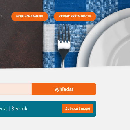
t
MOJE KAMNAMENU
PRIDAŤ REŠTAURÁCIU
Vyhľadať
enStreetMap
, Tiles courtesy of
Humanitarian OpenStreetMap Team
|
eda
Štvrtok
Zobrazit mapu