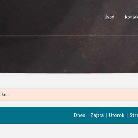
Úvod
Kontak
Leaflet
| ©
Op
|
|
|
Dnes
Zajtra
Utorok
Str