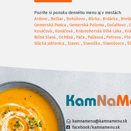
Pozrite si ponuku denného menu aj v mestách:
Ardovo
,
Betliar
,
Bohúňovo
,
Bôrka
,
Brdárka
,
Bret
Gemerská Panica
,
Gemerská Poloma
,
Gočaltovo
,
Kováčová
,
Kováčová
,
Krásnohorská Dlhá Lúka
,
Krá
Nižná Slaná
,
Ochtiná
,
Pača
,
Pašková
,
Petrovo
,
Ple
Silická Jablonica
,
Slavec
,
Slavoška
,
Slavošovce
,
Št
kamnamenu@kamnamenu.sk
facebook/kamnamenu.sk