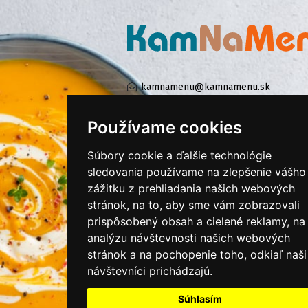
kamnamenu@kamnamenu.sk
facebook/kamnamenu.sk
instagram/kamnamenu.sk
Používame cookies
Súbory cookie a ďalšie technológie
KONTAKTUJTE NÁS
sledovania používame na zlepšenie vášho
zážitku z prehliadania našich webových
stránok, na to, aby sme vám zobrazovali
PRIHLÁSIŤ SA DO ZÁKAZNÍCKEJ ZÓNY
prispôsobený obsah a cielené reklamy, na
analýzu návštevnosti našich webových
Všeobecné obchodné podmienky
stránok a na pochopenie toho, odkiaľ naši
návštevníci prichádzajú.
Ochrana osobných údajov
Cookies
Súhlasím