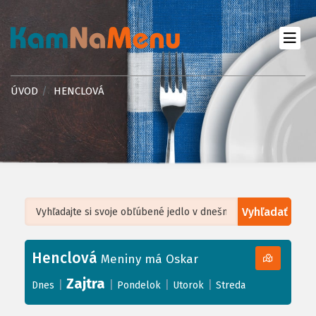
ÚVOD
HENCLOVÁ
Vyhľadať
Leaflet
| ©
OpenStreetMap
, Tiles courtesy of
Humanitarian OpenStreetMap
Team
Henclová
+
Meniny má Oskar
−
Zajtra
|
|
|
|
Dnes
Pondelok
Utorok
Streda