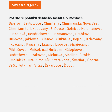
Zoznam alergénov
Pozrite si ponuku denného menu aj v mestách:
Bajerov
,
Bertotovce
,
Chmiňany
,
Chminianska Nová Ves
,
Chminianske Jakubovany
,
Fričovce
,
Gelnica
,
Helcmanovce
,
Henclová
,
Hendrichovce
,
Hermanovce
,
Hrabkov
,
Hrišovce
,
Jaklovce
,
Klenov
,
Kluknava
,
Kojšov
,
Krížovany
,
Kvačany
,
Kvačany
,
Lažany
,
Lipovce
,
Margecany
,
Miklušovce
,
Mníšek nad Hnilcom
,
Nálepkovo
,
Ondrašovce
,
Prakovce
,
Richnava
,
Šindliar
,
Široké
,
Smolnícka Huta
,
Smolník
,
Stará Voda
,
Švedlár
,
Úhorná
,
Veľký Folkmar
,
Víťaz
,
Žakarovce
,
Žipov
.