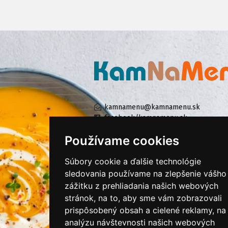
kamnamenu@kamnamenu.sk
facebook/kamnamenu.sk
instagram/kamnamenu.sk
Používame cookies
Súbory cookie a ďalšie technológie
KONTAKTUJTE NÁS
sledovania používame na zlepšenie vášho
zážitku z prehliadania našich webových
stránok, na to, aby sme vám zobrazovali
PRIHLÁSIŤ SA DO ZÁKAZNÍCKEJ ZÓNY
prispôsobený obsah a cielené reklamy, na
analýzu návštevnosti našich webových
Všeobecné obchodné podmienky