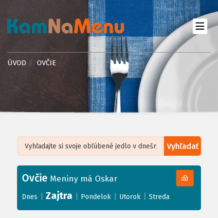
ÚVOD
OVČIE
Vyhľadať
Leaflet
| ©
OpenStreetMap
, Tiles courtesy of
Humanitarian OpenStreetMap
Team
Ovčie
+
Meniny má Oskar
−
Zajtra
|
|
|
|
Dnes
Pondelok
Utorok
Streda