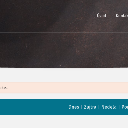
Úvod
Kontak
Leaflet
| ©
Op
|
|
|
Dnes
Zajtra
Nedeľa
Po