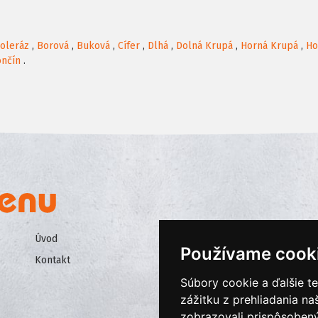
oleráz
,
Borová
,
Buková
,
Cífer
,
Dlhá
,
Dolná Krupá
,
Horná Krupá
,
Ho
ončín
.
Úvod
Všeobecné obchodné podmienk
Používame cook
Kontakt
Ochrana osobných údajov
Súbory cookie a ďalšie t
Cookies
zážitku z prehliadania n
zobrazovali prispôsobený