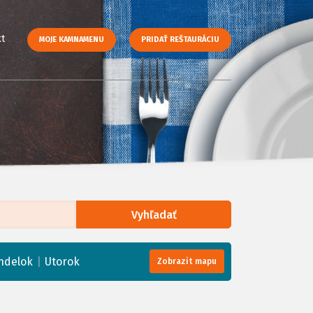
t
MOJE KAMNAMENU
PRIDAŤ REŠTAURÁCIU
Vyhľadať
enStreetMap
, Tiles courtesy of
Humanitarian OpenStreetMap Team
|
ndelok
Utorok
Zobrazit mapu