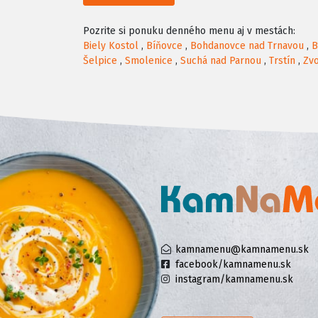
Pozrite si ponuku denného menu aj v mestách:
Biely Kostol
,
Bíňovce
,
Bohdanovce nad Trnavou
,
B
Šelpice
,
Smolenice
,
Suchá nad Parnou
,
Trstín
,
Zv
kamnamenu@kamnamenu.sk
facebook/kamnamenu.sk
instagram/kamnamenu.sk