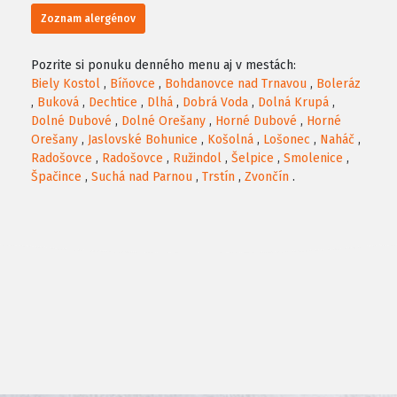
Zoznam alergénov
Pozrite si ponuku denného menu aj v mestách:
Biely Kostol
,
Bíňovce
,
Bohdanovce nad Trnavou
,
Boleráz
,
Buková
,
Dechtice
,
Dlhá
,
Dobrá Voda
,
Dolná Krupá
,
Dolné Dubové
,
Dolné Orešany
,
Horné Dubové
,
Horné
Orešany
,
Jaslovské Bohunice
,
Košolná
,
Lošonec
,
Naháč
,
Radošovce
,
Radošovce
,
Ružindol
,
Šelpice
,
Smolenice
,
Špačince
,
Suchá nad Parnou
,
Trstín
,
Zvončín
.