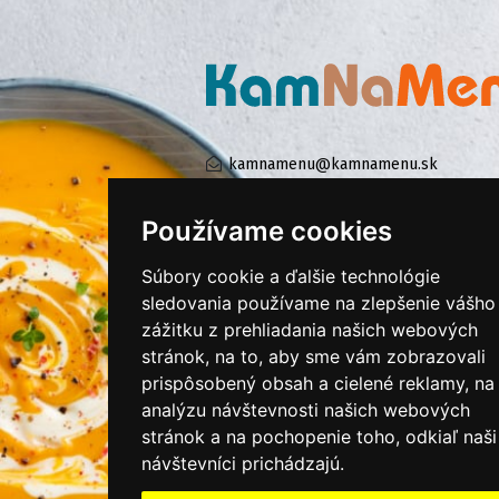
kamnamenu@kamnamenu.sk
facebook/kamnamenu.sk
instagram/kamnamenu.sk
Používame cookies
Súbory cookie a ďalšie technológie
KONTAKTUJTE NÁS
sledovania používame na zlepšenie vášho
zážitku z prehliadania našich webových
stránok, na to, aby sme vám zobrazovali
PRIHLÁSIŤ SA DO ZÁKAZNÍCKEJ ZÓNY
prispôsobený obsah a cielené reklamy, na
analýzu návštevnosti našich webových
Všeobecné obchodné podmienky
stránok a na pochopenie toho, odkiaľ naši
Ochrana osobných údajov
návštevníci prichádzajú.
Cookies