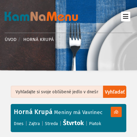
ÚVOD
HORNÁ KRUPÁ
Vyhľadať
Leaflet
| ©
OpenStreetMap
, Tiles courtesy of
Humanitarian OpenStreetMap
Team
Horná Krupá
+
Meniny má Vavrinec
−
Štvrtok
|
|
|
|
Dnes
Zajtra
Streda
Piatok