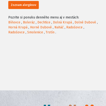
Zoznam alergénov
Pozrite si ponuku denného menu aj v mestách:
Bíňovce
,
Boleráz
,
Dechtice
,
Dolná Krupá
,
Dolné Dubové
,
Horná Krupá
,
Horné Dubové
,
Naháč
,
Radošovce
,
Radošovce
,
Smolenice
,
Trstín
.