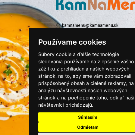
kamnamenu@kamnamenu.sk
facebook/kamnamenu.sk
instagram/kamnamenu.sk
Používame cookies
Súbory cookie a ďalšie technológie
sledovania používame na zlepšenie vášho
KONTAKTUJTE NÁS
zážitku z prehliadania našich webových
stránok, na to, aby sme vám zobrazovali
PRIHLÁSIŤ SA DO ZÁKAZNÍCKEJ ZÓNY
prispôsobený obsah a cielené reklamy, na
analýzu návštevnosti našich webových
Všeobecné obchodné podmienky
stránok a na pochopenie toho, odkiaľ naši
návštevníci prichádzajú.
Ochrana osobných údajov
Cookies
Súhlasím
Moje KamNaMenu
Odmietam