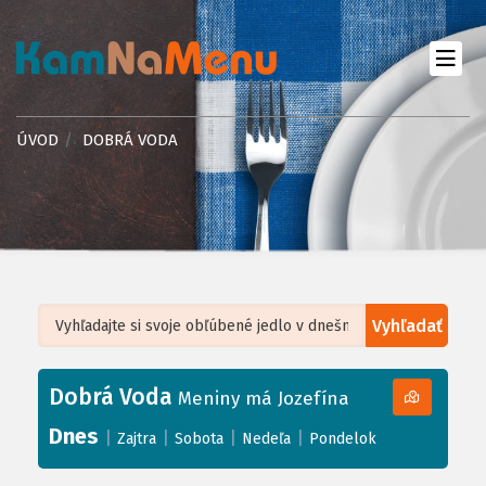
ÚVOD
DOBRÁ VODA
Vyhľadať
Leaflet
| ©
OpenStreetMap
, Tiles courtesy of
Humanitarian OpenStreetMap
Team
Dobrá Voda
+
Meniny má Jozefína
−
Dnes
|
|
|
|
Zajtra
Sobota
Nedeľa
Pondelok