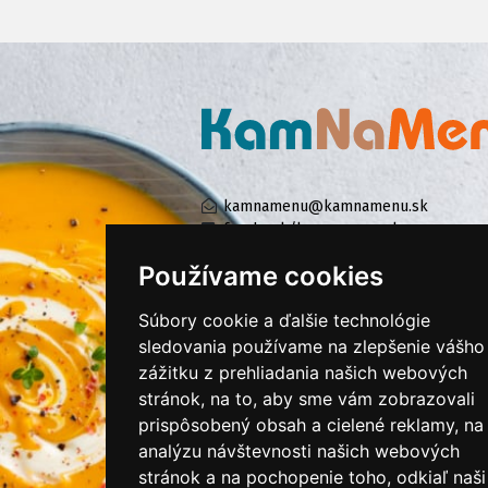
kamnamenu@kamnamenu.sk
facebook/kamnamenu.sk
instagram/kamnamenu.sk
Používame cookies
Súbory cookie a ďalšie technológie
KONTAKTUJTE NÁS
sledovania používame na zlepšenie vášho
zážitku z prehliadania našich webových
stránok, na to, aby sme vám zobrazovali
PRIHLÁSIŤ SA DO ZÁKAZNÍCKEJ ZÓNY
prispôsobený obsah a cielené reklamy, na
analýzu návštevnosti našich webových
Všeobecné obchodné podmienky
stránok a na pochopenie toho, odkiaľ naši