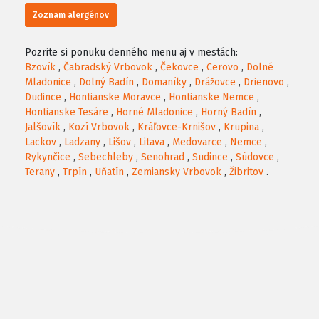
Zoznam alergénov
Pozrite si ponuku denného menu aj v mestách:
Bzovík
,
Čabradský Vrbovok
,
Čekovce
,
Cerovo
,
Dolné
Mladonice
,
Dolný Badín
,
Domaníky
,
Drážovce
,
Drienovo
,
Dudince
,
Hontianske Moravce
,
Hontianske Nemce
,
Hontianske Tesáre
,
Horné Mladonice
,
Horný Badín
,
Jalšovík
,
Kozí Vrbovok
,
Kráľovce-Krnišov
,
Krupina
,
Lackov
,
Ladzany
,
Lišov
,
Litava
,
Medovarce
,
Nemce
,
Rykynčice
,
Sebechleby
,
Senohrad
,
Sudince
,
Súdovce
,
Terany
,
Trpín
,
Uňatín
,
Zemiansky Vrbovok
,
Žibritov
.