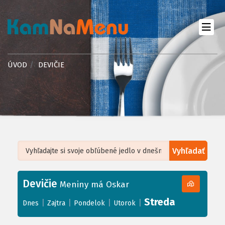
ÚVOD
DEVIČIE
Vyhľadať
Leaflet
| ©
OpenStreetMap
, Tiles courtesy of
Humanitarian OpenStreetMap
Team
Devičie
+
Meniny má Oskar
−
Streda
|
|
|
|
Dnes
Zajtra
Pondelok
Utorok