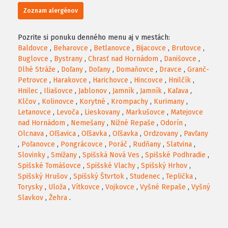
Zoznam alergénov
Pozrite si ponuku denného menu aj v mestách:
Baldovce
,
Beharovce
,
Betlanovce
,
Bijacovce
,
Brutovce
,
Buglovce
,
Bystrany
,
Chrasť nad Hornádom
,
Danišovce
,
Dlhé Stráže
,
Doľany
,
Doľany
,
Domaňovce
,
Dravce
,
Granč-
Petrovce
,
Harakovce
,
Harichovce
,
Hincovce
,
Hnilčík
,
Hnilec
,
Iliašovce
,
Jablonov
,
Jamník
,
Jamník
,
Kaľava
,
Klčov
,
Kolinovce
,
Korytné
,
Krompachy
,
Kurimany
,
Letanovce
,
Levoča
,
Lieskovany
,
Markušovce
,
Matejovce
nad Hornádom
,
Nemešany
,
Nižné Repaše
,
Odorín
,
Olcnava
,
Oľšavica
,
Oľšavka
,
Oľšavka
,
Ordzovany
,
Pavľany
,
Poľanovce
,
Pongrácovce
,
Poráč
,
Rudňany
,
Slatvina
,
Slovinky
,
Smižany
,
Spišská Nová Ves
,
Spišské Podhradie
,
Spišské Tomášovce
,
Spišské Vlachy
,
Spišský Hrhov
,
Spišský Hrušov
,
Spišský Štvrtok
,
Studenec
,
Teplička
,
Torysky
,
Uloža
,
Vítkovce
,
Vojkovce
,
Vyšné Repaše
,
Vyšný
Slavkov
,
Žehra
.