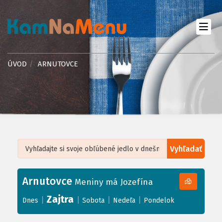
ÚVOD
ARNUTOVCE
Vyhľadať
Leaflet
| ©
OpenStreetMap
, Tiles courtesy of
Humanitarian OpenStreetMap
Team
Arnutovce
+
Meniny má Jozefína
−
Zajtra
|
|
|
|
Dnes
Sobota
Nedeľa
Pondelok