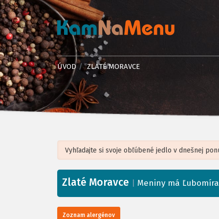
ÚVOD
ZLATÉ MORAVCE
Zlaté Moravce
+
|
Meniny má Ľubomíra
−
Zoznam alergénov