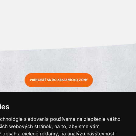
PRIHLÁSIŤ SA DO ZÁKAZNÍCKEJ ZÓNY
y
Moje KamNaMenu
ies
Pridať reštauráciu
Cenník balíkov
echnológie sledovania používame na zlepšenie vášho
ašich webových stránok, na to, aby sme vám
 obsah a cielené reklamy, na analýzu návštevnosti