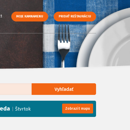
t
MOJE KAMNAMENU
PRIDAŤ REŠTAURÁCIU
Vyhľadať
enStreetMap
, Tiles courtesy of
Humanitarian OpenStreetMap Team
reda
|
Štvrtok
Zobrazit mapu