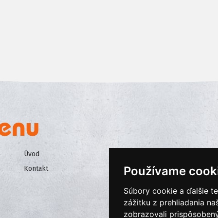
Úvod
Všeobecné obchodné podmienk
Používame cook
Kontakt
Ochrana osobných údajov
Cookies
Súbory cookie a ďalšie t
zážitku z prehliadania n
zobrazovali prispôsobený