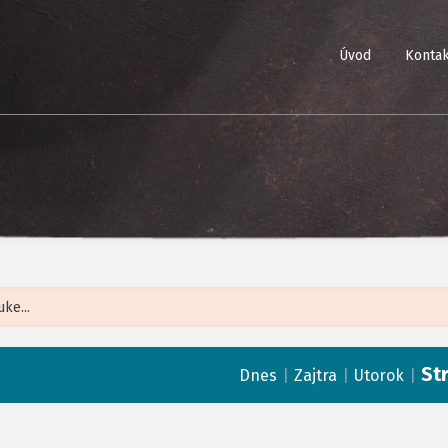
Úvod
Kontak
Leaflet
| ©
Op
St
|
|
|
Dnes
Zajtra
Utorok