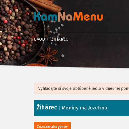
ÚVOD
ŽIHÁREC
Žihárec
+
|
Meniny má Jozefína
−
Zoznam alergénov