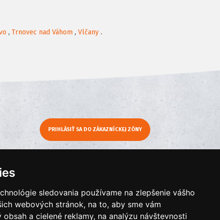
vo
,
Trnovec nad Váhom
,
Vlčany
.
PRIHLÁSIŤ SA DO ZÁKAZNÍCKEJ ZÓNY
y
Moje KamNaMenu
ies
Pridať reštauráciu
Cenník balíkov
echnológie sledovania používame na zlepšenie vášho
ašich webových stránok, na to, aby sme vám
 obsah a cielené reklamy, na analýzu návštevnosti