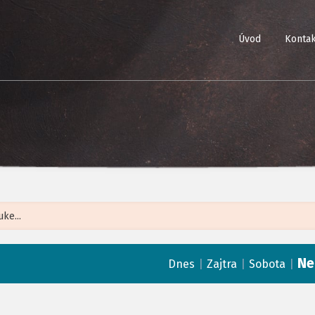
Úvod
Kontak
Leaflet
| ©
Op
Ne
|
|
|
Dnes
Zajtra
Sobota