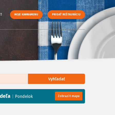
t
MOJE KAMNAMENU
PRIDAŤ REŠTAURÁCIU
Vyhľadať
enStreetMap
, Tiles courtesy of
Humanitarian OpenStreetMap Team
deľa
|
Pondelok
Zobrazit mapu