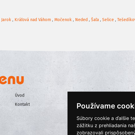
,
Jarok
,
Kráľová nad Váhom
,
Močenok
,
Neded
,
Šaľa
,
Selice
,
Tešedíko
Úvod
Všeobecné obchodné podmienk
Používame cook
Kontakt
Ochrana osobných údajov
Cookies
Súbory cookie a ďalšie t
zážitku z prehliadania n
zobrazovali prispôsobený