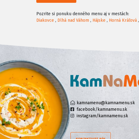
Pozrite si ponuku denného menu aj v mestách:
Diakovce
,
Dlhá nad Váhom
,
Hájske
,
Horná Kráľová
kamnamenu@kamnamenu.sk
facebook/kamnamenu.sk
instagram/kamnamenu.sk