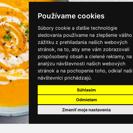
instagram/kamnamenu.sk
Používame cookies
KONTAKTUJTE NÁS
Súbory cookie a ďalšie technológie
sledovania používame na zlepšenie vášho
zážitku z prehliadania našich webových
PRIHLÁSIŤ SA DO ZÁKAZNÍCKEJ ZÓNY
stránok, na to, aby sme vám zobrazovali
prispôsobený obsah a cielené reklamy, na
Všeobecné obchodné podmienky
analýzu návštevnosti našich webových
stránok a na pochopenie toho, odkiaľ naši
Ochrana osobných údajov
návštevníci prichádzajú.
Cookies
Súhlasím
Moje KamNaMenu
Odmietam
Pridať reštauráciu
Cenník balíkov
Zmeniť moje nastavenia