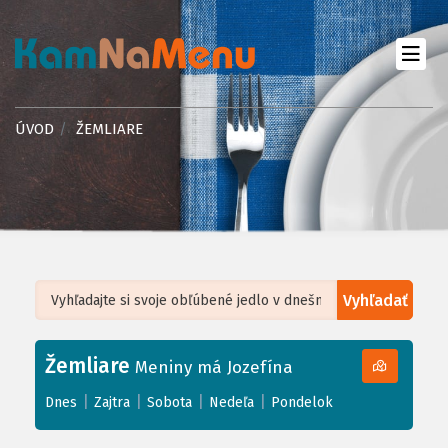
ÚVOD
ŽEMLIARE
Vyhľadať
Leaflet
| ©
OpenStreetMap
, Tiles courtesy of
Humanitarian OpenStreetMap
Team
Žemliare
+
Meniny má Jozefína
−
|
|
|
|
Dnes
Zajtra
Sobota
Nedeľa
Pondelok