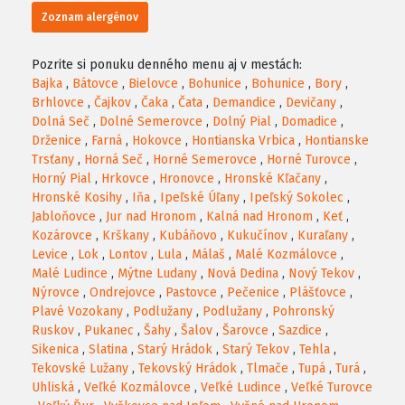
Zoznam alergénov
Pozrite si ponuku denného menu aj v mestách:
Bajka
,
Bátovce
,
Bielovce
,
Bohunice
,
Bohunice
,
Bory
,
Brhlovce
,
Čajkov
,
Čaka
,
Čata
,
Demandice
,
Devičany
,
Dolná Seč
,
Dolné Semerovce
,
Dolný Pial
,
Domadice
,
Drženice
,
Farná
,
Hokovce
,
Hontianska Vrbica
,
Hontianske
Trsťany
,
Horná Seč
,
Horné Semerovce
,
Horné Turovce
,
Horný Pial
,
Hrkovce
,
Hronovce
,
Hronské Kľačany
,
Hronské Kosihy
,
Iňa
,
Ipeľské Úľany
,
Ipeľský Sokolec
,
Jabloňovce
,
Jur nad Hronom
,
Kalná nad Hronom
,
Keť
,
Kozárovce
,
Krškany
,
Kubáňovo
,
Kukučínov
,
Kuraľany
,
Levice
,
Lok
,
Lontov
,
Lula
,
Málaš
,
Malé Kozmálovce
,
Malé Ludince
,
Mýtne Ludany
,
Nová Dedina
,
Nový Tekov
,
Nýrovce
,
Ondrejovce
,
Pastovce
,
Pečenice
,
Plášťovce
,
Plavé Vozokany
,
Podlužany
,
Podlužany
,
Pohronský
Ruskov
,
Pukanec
,
Šahy
,
Šalov
,
Šarovce
,
Sazdice
,
Sikenica
,
Slatina
,
Starý Hrádok
,
Starý Tekov
,
Tehla
,
Tekovské Lužany
,
Tekovský Hrádok
,
Tlmače
,
Tupá
,
Turá
,
Uhliská
,
Veľké Kozmálovce
,
Veľké Ludince
,
Veľké Turovce