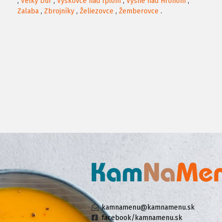
,
Veľký Ďur
,
Vyškovce nad Ipľom
,
Vyšné nad Hronom
,
Zalaba
,
Zbrojníky
,
Želiezovce
,
Žemberovce
.
kamnamenu@kamnamenu.sk
facebook/kamnamenu.sk