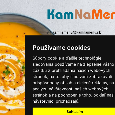
kamnamenu@kamnamenu.sk
facebook/kamnamenu.sk
instagram/kamnamenu.sk
Používame cookies
Súbory cookie a ďalšie technológie
KONTAKTUJTE NÁS
sledovania používame na zlepšenie vášho
zážitku z prehliadania našich webových
stránok, na to, aby sme vám zobrazovali
PRIHLÁSIŤ SA DO ZÁKAZNÍCKEJ ZÓNY
prispôsobený obsah a cielené reklamy, na
analýzu návštevnosti našich webových
Všeobecné obchodné podmienky
stránok a na pochopenie toho, odkiaľ naši
návštevníci prichádzajú.
Ochrana osobných údajov
Cookies
Súhlasím