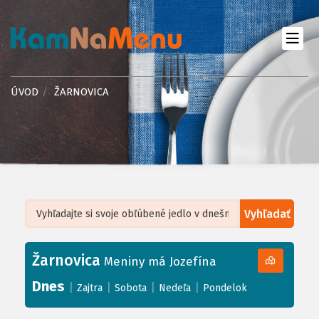
ÚVOD
ŽARNOVICA
Vyhľadať
Leaflet
| ©
OpenStreetMap
, Tiles courtesy of
Humanitarian OpenStreetMap
Team
Žarnovica
+
Meniny má Jozefína
−
Dnes
|
|
|
|
Zajtra
Sobota
Nedeľa
Pondelok