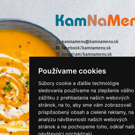
kamnamenu@kamnamenu.sk
facebook/kamnamenu.sk
instagram/kamnamenu.sk
Používame cookies
KONTAKTUJTE NÁS
Súbory cookie a ďalšie technológie
sledovania používame na zlepšenie vášho
zážitku z prehliadania našich webových
PRIHLÁSIŤ SA DO ZÁKAZNÍCKEJ ZÓNY
stránok, na to, aby sme vám zobrazovali
prispôsobený obsah a cielené reklamy, na
Všeobecné obchodné podmienky
analýzu návštevnosti našich webových
Ochrana osobných údajov
stránok a na pochopenie toho, odkiaľ naši
Cookies
návštevníci prichádzajú.