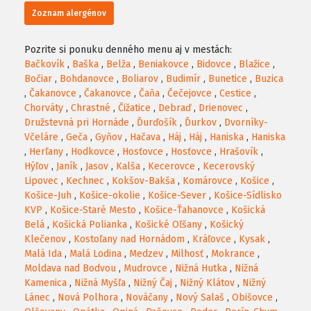
Zoznam alergénov
Pozrite si ponuku denného menu aj v mestách:
Bačkovík
,
Baška
,
Belža
,
Beniakovce
,
Bidovce
,
Blažice
,
Bočiar
,
Bohdanovce
,
Boliarov
,
Budimír
,
Bunetice
,
Buzica
,
Čakanovce
,
Čakanovce
,
Čaňa
,
Čečejovce
,
Cestice
,
Chorváty
,
Chrastné
,
Čižatice
,
Debraď
,
Drienovec
,
Družstevná pri Hornáde
,
Ďurďošík
,
Ďurkov
,
Dvorníky-
Včeláre
,
Geča
,
Gyňov
,
Hačava
,
Háj
,
Háj
,
Haniska
,
Haniska
,
Herľany
,
Hodkovce
,
Hosťovce
,
Hosťovce
,
Hrašovík
,
Hýľov
,
Janík
,
Jasov
,
Kalša
,
Kecerovce
,
Kecerovský
Lipovec
,
Kechnec
,
Kokšov-Bakša
,
Komárovce
,
Košice
,
Košice-Juh
,
Košice-okolie
,
Košice-Sever
,
Košice-Sídlisko
KVP
,
Košice-Staré Mesto
,
Košice-Ťahanovce
,
Košická
Belá
,
Košická Polianka
,
Košické Oľšany
,
Košický
Klečenov
,
Kostoľany nad Hornádom
,
Kráľovce
,
Kysak
,
Malá Ida
,
Malá Lodina
,
Medzev
,
Milhosť
,
Mokrance
,
Moldava nad Bodvou
,
Mudrovce
,
Nižná Hutka
,
Nižná
Kamenica
,
Nižná Myšľa
,
Nižný Čaj
,
Nižný Klátov
,
Nižný
Lánec
,
Nová Polhora
,
Nováčany
,
Nový Salaš
,
Obišovce
,