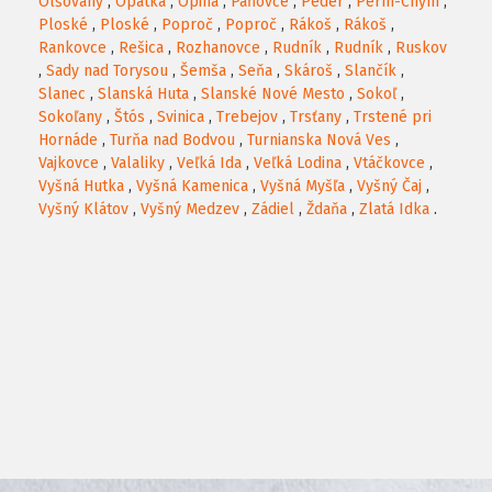
Olšovany
,
Opátka
,
Opiná
,
Paňovce
,
Peder
,
Perín-Chym
,
Ploské
,
Ploské
,
Poproč
,
Poproč
,
Rákoš
,
Rákoš
,
Rankovce
,
Rešica
,
Rozhanovce
,
Rudník
,
Rudník
,
Ruskov
,
Sady nad Torysou
,
Šemša
,
Seňa
,
Skároš
,
Slančík
,
Slanec
,
Slanská Huta
,
Slanské Nové Mesto
,
Sokoľ
,
Sokoľany
,
Štós
,
Svinica
,
Trebejov
,
Trsťany
,
Trstené pri
Hornáde
,
Turňa nad Bodvou
,
Turnianska Nová Ves
,
Vajkovce
,
Valaliky
,
Veľká Ida
,
Veľká Lodina
,
Vtáčkovce
,
Vyšná Hutka
,
Vyšná Kamenica
,
Vyšná Myšľa
,
Vyšný Čaj
,
Vyšný Klátov
,
Vyšný Medzev
,
Zádiel
,
Ždaňa
,
Zlatá Idka
.