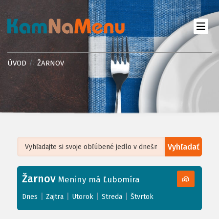
ÚVOD
ŽARNOV
Vyhľadať
Leaflet
| ©
OpenStreetMap
, Tiles courtesy of
Humanitarian OpenStreetMap
Team
Žarnov
+
Meniny má Ľubomíra
−
|
|
|
|
Dnes
Zajtra
Utorok
Streda
Štvrtok