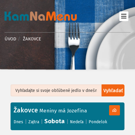
ÚVOD
ŽAKOVCE
Vyhľadať
Leaflet
| ©
OpenStreetMap
, Tiles courtesy of
Humanitarian OpenStreetMap
Team
Žakovce
+
Meniny má Jozefína
−
Sobota
|
|
|
|
Dnes
Zajtra
Nedeľa
Pondelok