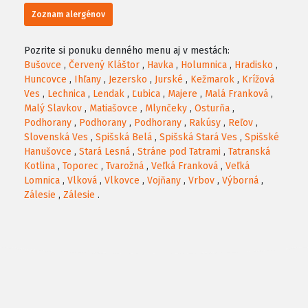
Zoznam alergénov
Pozrite si ponuku denného menu aj v mestách:
Bušovce
,
Červený Kláštor
,
Havka
,
Holumnica
,
Hradisko
,
Huncovce
,
Ihľany
,
Jezersko
,
Jurské
,
Kežmarok
,
Krížová
Ves
,
Lechnica
,
Lendak
,
Ľubica
,
Majere
,
Malá Franková
,
Malý Slavkov
,
Matiašovce
,
Mlynčeky
,
Osturňa
,
Podhorany
,
Podhorany
,
Podhorany
,
Rakúsy
,
Reľov
,
Slovenská Ves
,
Spišská Belá
,
Spišská Stará Ves
,
Spišské
Hanušovce
,
Stará Lesná
,
Stráne pod Tatrami
,
Tatranská
Kotlina
,
Toporec
,
Tvarožná
,
Veľká Franková
,
Veľká
Lomnica
,
Vlková
,
Vlkovce
,
Vojňany
,
Vrbov
,
Výborná
,
Zálesie
,
Zálesie
.