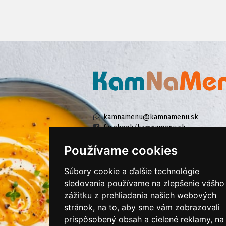
kamnamenu@kamnamenu.sk
facebook/kamnamenu.sk
instagram/kamnamenu.sk
Používame cookies
Súbory cookie a ďalšie technológie
KONTAKTUJTE NÁS
sledovania používame na zlepšenie vášho
zážitku z prehliadania našich webových
stránok, na to, aby sme vám zobrazovali
PRIHLÁSIŤ SA DO ZÁKAZNÍCKEJ ZÓNY
prispôsobený obsah a cielené reklamy, na