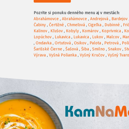
Pozrite si ponuku denného menu aj v mestách:
Abrahámovce
,
Abrahámovce
,
Andrejová
,
Bardejov
Čabiny
,
Čertižné
,
Chmeľová
,
Cigeľka
,
Dubinné
,
Fri
Kalinov
,
Kľušov
,
Kobyly
,
Komárov
,
Koprivnica
,
Ko
Lopúchov
,
Lukavica
,
Lukavica
,
Lukov
,
Malcov
,
Ma
,
Ondavka
,
Ortuťová
,
Osikov
,
Palota
,
Petrová
,
Pol
Šarišské Čierne
,
Šašová
,
Šiba
,
Smilno
,
Snakov
,
St
Výrava
,
Vyšná Polianka
,
Vyšný Kručov
,
Vyšný Tvar