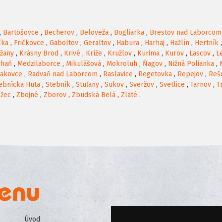
,
Bartošovce
,
Becherov
,
Beloveža
,
Bogliarka
,
Brestov nad Laborcom
čka
,
Fričkovce
,
Gaboltov
,
Geraltov
,
Habura
,
Harhaj
,
Hažlín
,
Hertník
žany
,
Krásny Brod
,
Krivé
,
Kríže
,
Kružlov
,
Kurima
,
Kurov
,
Lascov
,
L
rhaň
,
Medzilaborce
,
Mikulášová
,
Mokroluh
,
Ňagov
,
Nižná Polianka
,
iakovce
,
Radvaň nad Laborcom
,
Raslavice
,
Regetovka
,
Repejov
,
Reš
ebnícka Huta
,
Stebník
,
Stuľany
,
Sukov
,
Sveržov
,
Svetlice
,
Tarnov
,
T
ožec
,
Zbojné
,
Zborov
,
Zbudská Belá
,
Zlaté
.
Úvod
Všeobecné obchodné podmienk