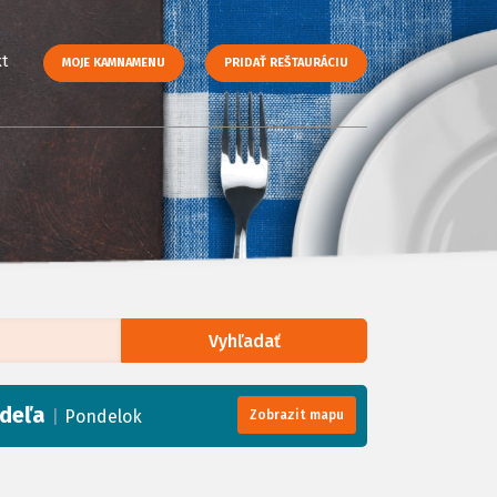
t
MOJE KAMNAMENU
PRIDAŤ REŠTAURÁCIU
Vyhľadať
enStreetMap
, Tiles courtesy of
Humanitarian OpenStreetMap Team
deľa
|
Pondelok
Zobrazit mapu