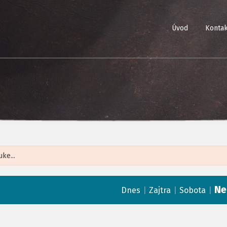
Úvod
Kontak
Leaflet
| ©
Op
Ne
|
|
|
Dnes
Zajtra
Sobota