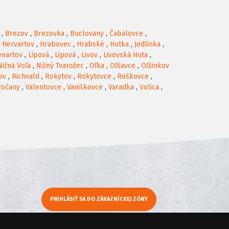
,
Brezov
,
Brezovka
,
Buclovany
,
Čabalovce
,
,
Hervartov
,
Hrabovec
,
Hrabské
,
Hutka
,
Jedlinka
,
enartov
,
Lipová
,
Lipová
,
Livov
,
Livovská Huta
,
Nižná Voľa
,
Nižný Tvarožec
,
Oľka
,
Oľšavce
,
Oľšinkov
ov
,
Richvald
,
Rokytov
,
Rokytovce
,
Roškovce
,
ročany
,
Valentovce
,
Vaniškovce
,
Varadka
,
Volica
,
PRIHLÁSIŤ SA DO ZÁKAZNÍCKEJ ZÓNY
y
Moje KamNaMenu