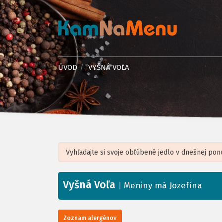
ÚVOD
VYŠNÁ VOĽA
Vyšná Voľa
+
|
Meniny má Jozefína
−
Zoznam alergénov