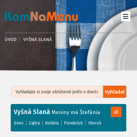
ÚVOD
VYŠNÁ SLANÁ
Vyhľadať
Leaflet
| ©
OpenStreetMap
, Tiles courtesy of
Humanitarian OpenStreetMap
Team
Vyšná Slaná
+
Meniny má Štefánia
−
|
|
|
|
Dnes
Zajtra
Nedeľa
Pondelok
Utorok