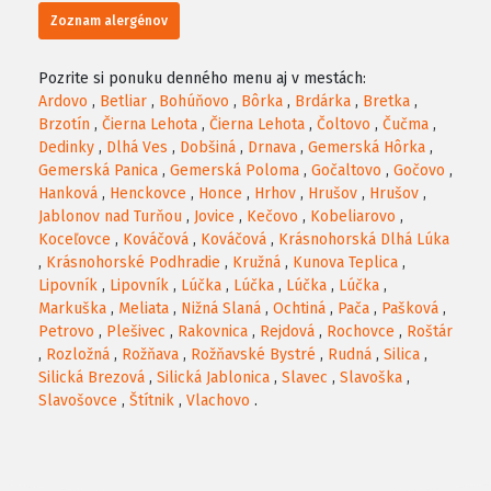
Zoznam alergénov
Pozrite si ponuku denného menu aj v mestách:
Ardovo
,
Betliar
,
Bohúňovo
,
Bôrka
,
Brdárka
,
Bretka
,
Brzotín
,
Čierna Lehota
,
Čierna Lehota
,
Čoltovo
,
Čučma
,
Dedinky
,
Dlhá Ves
,
Dobšiná
,
Drnava
,
Gemerská Hôrka
,
Gemerská Panica
,
Gemerská Poloma
,
Gočaltovo
,
Gočovo
,
Hanková
,
Henckovce
,
Honce
,
Hrhov
,
Hrušov
,
Hrušov
,
Jablonov nad Turňou
,
Jovice
,
Kečovo
,
Kobeliarovo
,
Koceľovce
,
Kováčová
,
Kováčová
,
Krásnohorská Dlhá Lúka
,
Krásnohorské Podhradie
,
Kružná
,
Kunova Teplica
,
Lipovník
,
Lipovník
,
Lúčka
,
Lúčka
,
Lúčka
,
Lúčka
,
Markuška
,
Meliata
,
Nižná Slaná
,
Ochtiná
,
Pača
,
Pašková
,
Petrovo
,
Plešivec
,
Rakovnica
,
Rejdová
,
Rochovce
,
Roštár
,
Rozložná
,
Rožňava
,
Rožňavské Bystré
,
Rudná
,
Silica
,
Silická Brezová
,
Silická Jablonica
,
Slavec
,
Slavoška
,
Slavošovce
,
Štítnik
,
Vlachovo
.