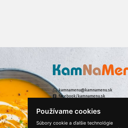
kamnamenu@kamnamenu.sk
facebook/kamnamenu.sk
instagram/kamnamenu.sk
Používame cookies
Súbory cookie a ďalšie technológie
KONTAKTUJTE NÁS