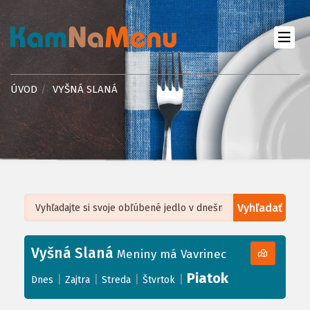
ÚVOD
VYŠNÁ SLANÁ
Vyhľadať
Leaflet
| ©
OpenStreetMap
, Tiles courtesy of
Humanitarian OpenStreetMap
Team
Vyšná Slaná
+
Meniny má Vavrinec
−
Piatok
|
|
|
|
Dnes
Zajtra
Streda
Štvrtok