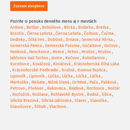
Zoznam alergénov
Pozrite si ponuku denného menu aj v mestách:
Ardovo
,
Betliar
,
Bohúňovo
,
Bôrka
,
Brdárka
,
Bretka
,
Brzotín
,
Čierna Lehota
,
Čierna Lehota
,
Čoltovo
,
Čučma
,
Dedinky
,
Dlhá Ves
,
Dobšiná
,
Drnava
,
Gemerská Hôrka
,
Gemerská Panica
,
Gemerská Poloma
,
Gočaltovo
,
Gočovo
,
Hanková
,
Henckovce
,
Honce
,
Hrhov
,
Hrušov
,
Hrušov
,
Jablonov nad Turňou
,
Jovice
,
Kečovo
,
Kobeliarovo
,
Koceľovce
,
Kováčová
,
Kováčová
,
Krásnohorská Dlhá Lúka
,
Krásnohorské Podhradie
,
Kružná
,
Kunova Teplica
,
Lipovník
,
Lipovník
,
Lúčka
,
Lúčka
,
Lúčka
,
Lúčka
,
Markuška
,
Meliata
,
Nižná Slaná
,
Ochtiná
,
Pača
,
Pašková
,
Petrovo
,
Plešivec
,
Rakovnica
,
Rejdová
,
Rochovce
,
Roštár
,
Rozložná
,
Rožňava
,
Rožňavské Bystré
,
Rudná
,
Silica
,
Silická Brezová
,
Silická Jablonica
,
Slavec
,
Slavoška
,
Slavošovce
,
Štítnik
,
Vlachovo
.