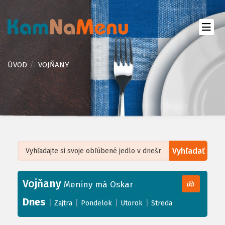
ÚVOD
VOJŇANY
Vyhľadať
Leaflet
| ©
OpenStreetMap
, Tiles courtesy of
Humanitarian OpenStreetMap
Team
Vojňany
+
Meniny má Oskar
−
Dnes
|
|
|
|
Zajtra
Pondelok
Utorok
Streda