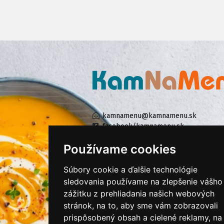
kamnamenu@kamnamenu.sk
facebook/kamnamenu.sk
instagram/kamnamenu.sk
Používame cookies
Súbory cookie a ďalšie technológie
KONTAKTUJTE NÁS
sledovania používame na zlepšenie vášho
zážitku z prehliadania našich webových
stránok, na to, aby sme vám zobrazovali
PRIHLÁSIŤ SA DO ZÁKAZNÍCKEJ ZÓNY
prispôsobený obsah a cielené reklamy, na