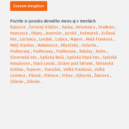
Zoznam alergénov
Pozrite si ponuku denného menu aj v mestách:
Bušovce
,
Červený Kláštor
,
Havka
,
Holumnica
,
Hradisko
,
Huncovce
,
Ihľany
,
Jezersko
,
Jurské
,
Kežmarok
,
Krížová
Ves
,
Lechnica
,
Lendak
,
Ľubica
,
Majere
,
Malá Franková
,
Malý Slavkov
,
Matiašovce
,
Mlynčeky
,
Osturňa
,
Podhorany
,
Podhorany
,
Podhorany
,
Rakúsy
,
Reľov
,
Slovenská Ves
,
Spišská Belá
,
Spišská Stará Ves
,
Spišské
Hanušovce
,
Stará Lesná
,
Stráne pod Tatrami
,
Tatranská
Kotlina
,
Toporec
,
Tvarožná
,
Veľká Franková
,
Veľká
Lomnica
,
Vlková
,
Vlkovce
,
Vrbov
,
Výborná
,
Žakovce
,
Zálesie
,
Zálesie
.