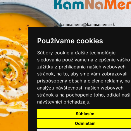
kamnamenu@kamnamenu.sk
facebook/kamnamenu.sk
instagram/kamnamenu.sk
Používame cookies
Súbory cookie a ďalšie technológie
sledovania používame na zlepšenie vášho
KONTAKTUJTE NÁS
zážitku z prehliadania našich webových
stránok, na to, aby sme vám zobrazovali
PRIHLÁSIŤ SA DO ZÁKAZNÍCKEJ ZÓNY
prispôsobený obsah a cielené reklamy, na
analýzu návštevnosti našich webových
Všeobecné obchodné podmienky
stránok a na pochopenie toho, odkiaľ naši
návštevníci prichádzajú.
Ochrana osobných údajov
Cookies
Súhlasím
Moje KamNaMenu
Odmietam