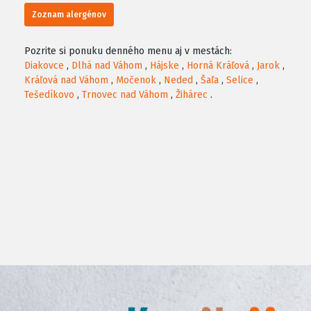
Zoznam alergénov
Pozrite si ponuku denného menu aj v mestách:
Diakovce
,
Dlhá nad Váhom
,
Hájske
,
Horná Kráľová
,
Jarok
,
Kráľová nad Váhom
,
Močenok
,
Neded
,
Šaľa
,
Selice
,
Tešedíkovo
,
Trnovec nad Váhom
,
Žihárec
.