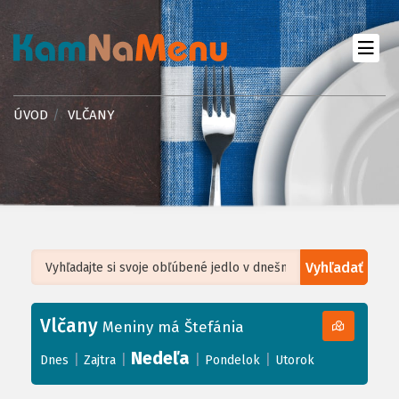
ÚVOD
VLČANY
Vyhľadať
Leaflet
| ©
OpenStreetMap
, Tiles courtesy of
Humanitarian OpenStreetMap
Team
Vlčany
+
Meniny má Štefánia
−
Nedeľa
|
|
|
|
Dnes
Zajtra
Pondelok
Utorok