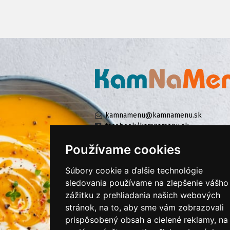
kamnamenu@kamnamenu.sk
facebook/kamnamenu.sk
instagram/kamnamenu.sk
Používame cookies
Súbory cookie a ďalšie technológie
KONTAKTUJTE NÁS
sledovania používame na zlepšenie vášho
zážitku z prehliadania našich webových
stránok, na to, aby sme vám zobrazovali
PRIHLÁSIŤ SA DO ZÁKAZNÍCKEJ ZÓNY
prispôsobený obsah a cielené reklamy, na