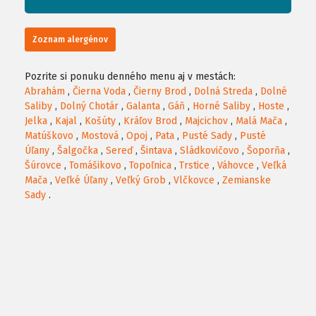
Zoznam alergénov
Pozrite si ponuku denného menu aj v mestách:
Abrahám
,
Čierna Voda
,
Čierny Brod
,
Dolná Streda
,
Dolné
Saliby
,
Dolný Chotár
,
Galanta
,
Gáň
,
Horné Saliby
,
Hoste
,
Jelka
,
Kajal
,
Košúty
,
Kráľov Brod
,
Majcichov
,
Malá Mača
,
Matúškovo
,
Mostová
,
Opoj
,
Pata
,
Pusté Sady
,
Pusté
Úľany
,
Šalgočka
,
Sereď
,
Šintava
,
Sládkovičovo
,
Šoporňa
,
Šúrovce
,
Tomášikovo
,
Topoľnica
,
Trstice
,
Váhovce
,
Veľká
Mača
,
Veľké Úľany
,
Veľký Grob
,
Vlčkovce
,
Zemianske
Sady
.