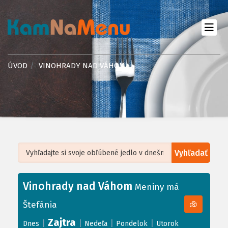
ÚVOD
VINOHRADY NAD VÁHOM
Vyhľadať
Leaflet
| ©
OpenStreetMap
, Tiles courtesy of
Humanitarian OpenStreetMap
Team
Vinohrady nad Váhom
+
Meniny má
−
Štefánia
Zajtra
|
|
|
|
Dnes
Nedeľa
Pondelok
Utorok