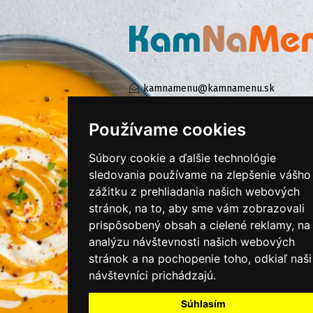
kamnamenu@kamnamenu.sk
facebook/kamnamenu.sk
instagram/kamnamenu.sk
Používame cookies
Súbory cookie a ďalšie technológie
KONTAKTUJTE NÁS
sledovania používame na zlepšenie vášho
zážitku z prehliadania našich webových
stránok, na to, aby sme vám zobrazovali
PRIHLÁSIŤ SA DO ZÁKAZNÍCKEJ ZÓNY
prispôsobený obsah a cielené reklamy, na
analýzu návštevnosti našich webových
Všeobecné obchodné podmienky
stránok a na pochopenie toho, odkiaľ naši
návštevníci prichádzajú.
Ochrana osobných údajov
Cookies
Súhlasím