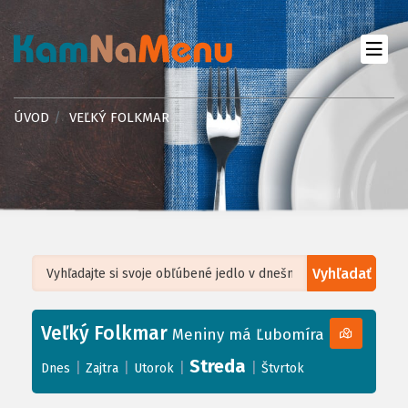
ÚVOD
VEĽKÝ FOLKMAR
Vyhľadať
Leaflet
| ©
OpenStreetMap
, Tiles courtesy of
Humanitarian OpenStreetMap
Team
Veľký Folkmar
+
Meniny má Ľubomíra
−
Streda
|
|
|
|
Dnes
Zajtra
Utorok
Štvrtok