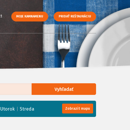
t
MOJE KAMNAMENU
PRIDAŤ REŠTAURÁCIU
Vyhľadať
enStreetMap
, Tiles courtesy of
Humanitarian OpenStreetMap Team
|
|
Utorok
Streda
Zobrazit mapu