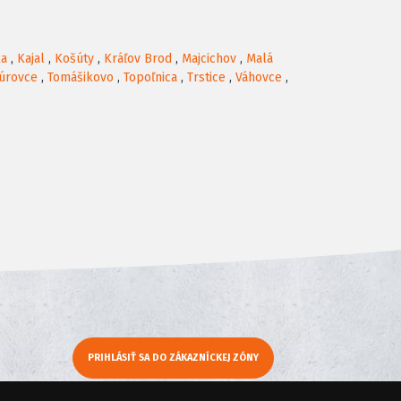
ka
,
Kajal
,
Košúty
,
Kráľov Brod
,
Majcichov
,
Malá
úrovce
,
Tomášikovo
,
Topoľnica
,
Trstice
,
Váhovce
,
PRIHLÁSIŤ SA DO ZÁKAZNÍCKEJ ZÓNY