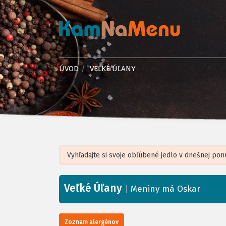
ÚVOD
VEĽKÉ ÚĽANY
Veľké Úľany
+
|
Meniny má Oskar
−
Zoznam alergénov