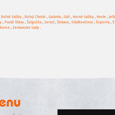
,
Dolné Saliby
,
Dolný Chotár
,
Galanta
,
Gáň
,
Horné Saliby
,
Hoste
,
Jel
y
,
Pusté Úľany
,
Šalgočka
,
Sereď
,
Šintava
,
Sládkovičovo
,
Šoporňa
,
Š
čkovce
,
Zemianske Sady
.