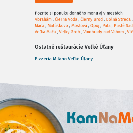
Pozrite si ponuku denného menu aj v mestách:
Abrahám
,
Čierna Voda
,
Čierny Brod
,
Dolná Streda
Mača
,
Matúškovo
,
Mostová
,
Opoj
,
Pata
,
Pusté Sad
Veľká Mača
,
Veľký Grob
,
Vinohrady nad Váhom
,
Vl
Ostatné reštaurácie Veľké Úľany
Pizzeria Miláno Veľké Úľany