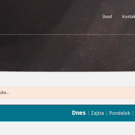
Úvod
Kontak
Leaflet
| ©
Op
Dnes
|
|
Zajtra
Pondelok