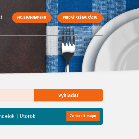
t
MOJE KAMNAMENU
PRIDAŤ REŠTAURÁCIU
Vyhľadať
enStreetMap
, Tiles courtesy of
Humanitarian OpenStreetMap Team
|
ndelok
Utorok
Zobrazit mapu