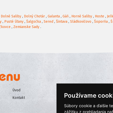
,
Dolné Saliby
,
Dolný Chotár
,
Galanta
,
Gáň
,
Horné Saliby
,
Hoste
,
Jel
y
,
Pusté Úľany
,
Šalgočka
,
Sereď
,
Šintava
,
Sládkovičovo
,
Šoporňa
,
Š
čkovce
,
Zemianske Sady
.
Úvod
Všeobecné obchodné podmienk
Používame cook
Kontakt
Ochrana osobných údajov
Súbory cookie a ďalšie t
Cookies
zážitku z prehliadania n