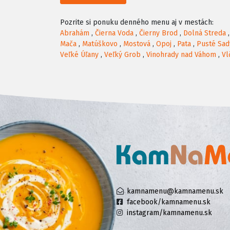
Pozrite si ponuku denného menu aj v mestách:
Abrahám
,
Čierna Voda
,
Čierny Brod
,
Dolná Streda
Mača
,
Matúškovo
,
Mostová
,
Opoj
,
Pata
,
Pusté Sad
Veľké Úľany
,
Veľký Grob
,
Vinohrady nad Váhom
,
Vl
kamnamenu@kamnamenu.sk
facebook/kamnamenu.sk
instagram/kamnamenu.sk