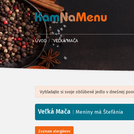
ÚVOD
VEĽKÁ MAČA
Veľká Mača
+
|
Meniny má Štefánia
−
Zoznam alergénov