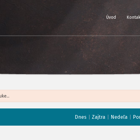
Úvod
Kontak
Leaflet
| ©
Op
|
|
|
Dnes
Zajtra
Nedeľa
Po