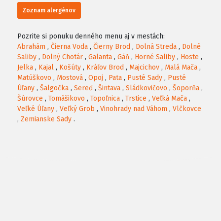
Zoznam alergénov
Pozrite si ponuku denného menu aj v mestách:
Abrahám
,
Čierna Voda
,
Čierny Brod
,
Dolná Streda
,
Dolné
Saliby
,
Dolný Chotár
,
Galanta
,
Gáň
,
Horné Saliby
,
Hoste
,
Jelka
,
Kajal
,
Košúty
,
Kráľov Brod
,
Majcichov
,
Malá Mača
,
Matúškovo
,
Mostová
,
Opoj
,
Pata
,
Pusté Sady
,
Pusté
Úľany
,
Šalgočka
,
Sereď
,
Šintava
,
Sládkovičovo
,
Šoporňa
,
Šúrovce
,
Tomášikovo
,
Topoľnica
,
Trstice
,
Veľká Mača
,
Veľké Úľany
,
Veľký Grob
,
Vinohrady nad Váhom
,
Vlčkovce
,
Zemianske Sady
.