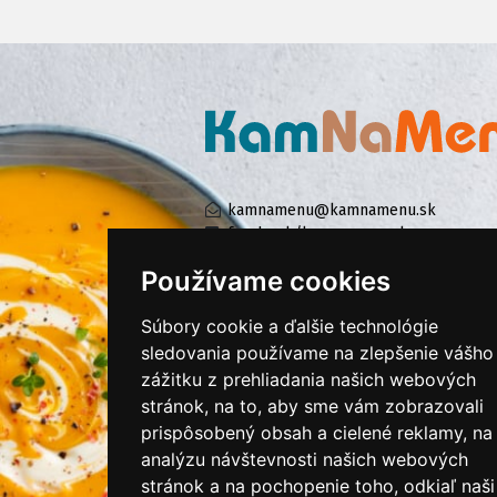
kamnamenu@kamnamenu.sk
facebook/kamnamenu.sk
instagram/kamnamenu.sk
Používame cookies
Súbory cookie a ďalšie technológie
KONTAKTUJTE NÁS
sledovania používame na zlepšenie vášho
zážitku z prehliadania našich webových
stránok, na to, aby sme vám zobrazovali
PRIHLÁSIŤ SA DO ZÁKAZNÍCKEJ ZÓNY
prispôsobený obsah a cielené reklamy, na
analýzu návštevnosti našich webových
Všeobecné obchodné podmienky
stránok a na pochopenie toho, odkiaľ naši