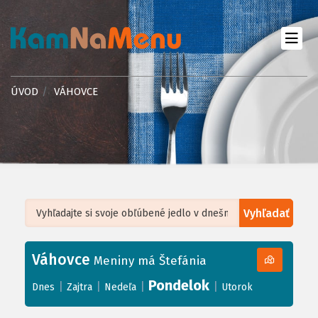
ÚVOD
VÁHOVCE
Vyhľadať
Leaflet
| ©
OpenStreetMap
, Tiles courtesy of
Humanitarian OpenStreetMap
Team
Váhovce
+
Meniny má Štefánia
−
Pondelok
|
|
|
|
Dnes
Zajtra
Nedeľa
Utorok