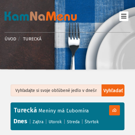
ÚVOD
TURECKÁ
Vyhľadať
Leaflet
| ©
OpenStreetMap
, Tiles courtesy of
Humanitarian OpenStreetMap
Team
Turecká
+
Meniny má Ľubomíra
−
Dnes
|
|
|
|
Zajtra
Utorok
Streda
Štvrtok