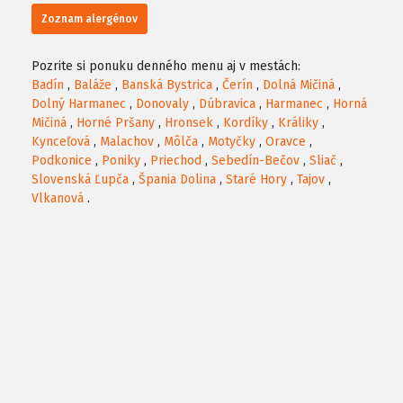
Zoznam alergénov
Pozrite si ponuku denného menu aj v mestách:
Badín
,
Baláže
,
Banská Bystrica
,
Čerín
,
Dolná Mičiná
,
Dolný Harmanec
,
Donovaly
,
Dúbravica
,
Harmanec
,
Horná
Mičiná
,
Horné Pršany
,
Hronsek
,
Kordíky
,
Králiky
,
Kynceľová
,
Malachov
,
Môlča
,
Motyčky
,
Oravce
,
Podkonice
,
Poniky
,
Priechod
,
Sebedín-Bečov
,
Sliač
,
Slovenská Ľupča
,
Špania Dolina
,
Staré Hory
,
Tajov
,
Vlkanová
.