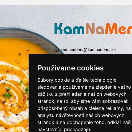
kamnamenu@kamnamenu.sk
facebook/kamnamenu.sk
instagram/kamnamenu.sk
Používame cookies
Súbory cookie a ďalšie technológie
KONTAKTUJTE NÁS
sledovania používame na zlepšenie vášho
zážitku z prehliadania našich webových
stránok, na to, aby sme vám zobrazovali
PRIHLÁSIŤ SA DO ZÁKAZNÍCKEJ ZÓNY
prispôsobený obsah a cielené reklamy, na
analýzu návštevnosti našich webových
Všeobecné obchodné podmienky
stránok a na pochopenie toho, odkiaľ naši
Ochrana osobných údajov
návštevníci prichádzajú.