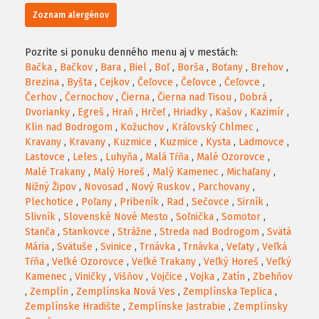
Zoznam alergénov
Pozrite si ponuku denného menu aj v mestách:
Bačka
,
Bačkov
,
Bara
,
Biel
,
Boľ
,
Borša
,
Boťany
,
Brehov
,
Brezina
,
Byšta
,
Cejkov
,
Čeľovce
,
Čeľovce
,
Čeľovce
,
Čerhov
,
Černochov
,
Čierna
,
Čierna nad Tisou
,
Dobrá
,
Dvorianky
,
Egreš
,
Hraň
,
Hrčeľ
,
Hriadky
,
Kašov
,
Kazimír
,
Klin nad Bodrogom
,
Kožuchov
,
Kráľovský Chlmec
,
Kravany
,
Kravany
,
Kuzmice
,
Kuzmice
,
Kysta
,
Ladmovce
,
Lastovce
,
Leles
,
Luhyňa
,
Malá Tŕňa
,
Malé Ozorovce
,
Malé Trakany
,
Malý Horeš
,
Malý Kamenec
,
Michaľany
,
Nižný Žipov
,
Novosad
,
Nový Ruskov
,
Parchovany
,
Plechotice
,
Poľany
,
Pribeník
,
Rad
,
Sečovce
,
Sirník
,
Slivník
,
Slovenské Nové Mesto
,
Soľnička
,
Somotor
,
Stanča
,
Stankovce
,
Strážne
,
Streda nad Bodrogom
,
Svätá
Mária
,
Svätuše
,
Svinice
,
Trnávka
,
Trnávka
,
Veľaty
,
Veľká
Tŕňa
,
Veľké Ozorovce
,
Veľké Trakany
,
Veľký Horeš
,
Veľký
Kamenec
,
Viničky
,
Višňov
,
Vojčice
,
Vojka
,
Zatín
,
Zbehňov
,
Zemplín
,
Zemplínska Nová Ves
,
Zemplínska Teplica
,
Zemplínske Hradište
,
Zemplínske Jastrabie
,
Zemplínsky