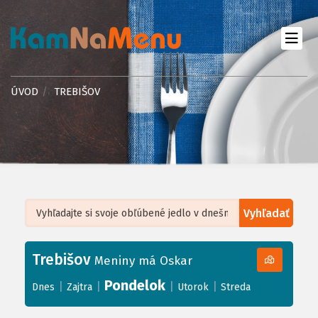
ÚVOD
TREBIŠOV
Vyhľadať
Leaflet
| ©
OpenStreetMap
, Tiles courtesy of
Humanitarian OpenStreetMap
Team
Trebišov
+
Meniny má Oskar
−
Pondelok
|
|
|
|
Dnes
Zajtra
Utorok
Streda