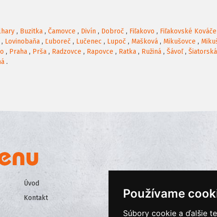
lhary
,
Buzitka
,
Čamovce
,
Divín
,
Dobroč
,
Fiľakovo
,
Fiľakovské Kováče
,
Lovinobaňa
,
Ľuboreč
,
Lučenec
,
Lupoč
,
Mašková
,
Mikušovce
,
Miku
no
,
Praha
,
Prša
,
Radzovce
,
Rapovce
,
Ratka
,
Ružiná
,
Šávoľ
,
Šiatorsk
ná
.
Úvod
Všeobecné obchodné podmienk
Používame cook
Kontakt
Ochrana osobných údajov
Súbory cookie a ďalšie t
Cookies