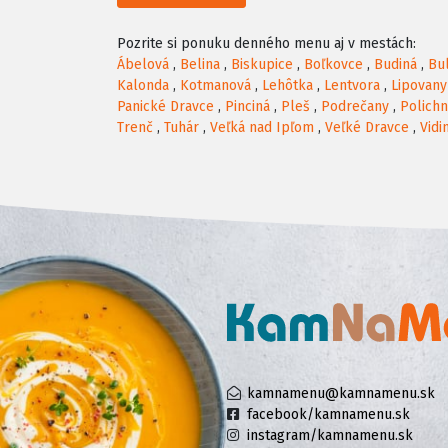
Pozrite si ponuku denného menu aj v mestách:
Ábelová
,
Belina
,
Biskupice
,
Boľkovce
,
Budiná
,
Bu
Kalonda
,
Kotmanová
,
Lehôtka
,
Lentvora
,
Lipovany
Panické Dravce
,
Pinciná
,
Pleš
,
Podrečany
,
Polich
Trenč
,
Tuhár
,
Veľká nad Ipľom
,
Veľké Dravce
,
Vidi
kamnamenu@kamnamenu.sk
facebook/kamnamenu.sk
instagram/kamnamenu.sk