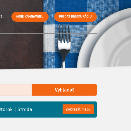
t
MOJE KAMNAMENU
PRIDAŤ REŠTAURÁCIU
Vyhľadať
enStreetMap
, Tiles courtesy of
Humanitarian OpenStreetMap Team
|
Utorok
Streda
Zobrazit mapu