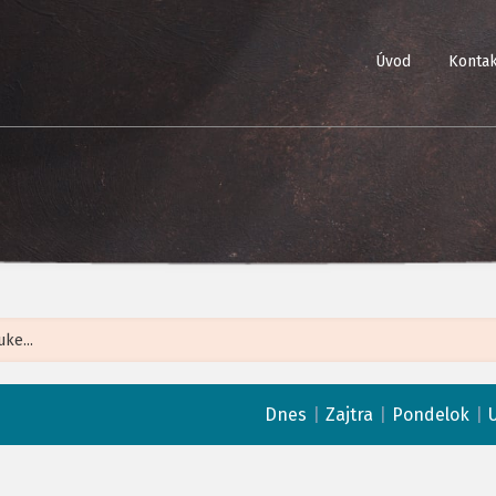
Úvod
Kontak
Leaflet
| ©
Op
|
|
|
Dnes
Zajtra
Pondelok